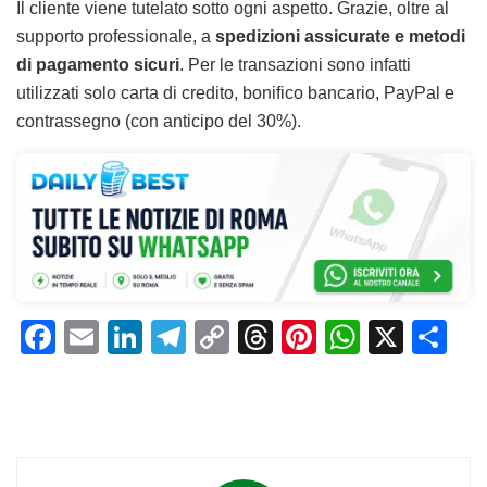
Il cliente viene tutelato sotto ogni aspetto. Grazie, oltre al
supporto professionale, a
spedizioni assicurate e metodi
di pagamento sicuri
. Per le transazioni sono infatti
utilizzati solo carta di credito, bonifico bancario, PayPal e
contrassegno (con anticipo del 30%).
F
E
Li
T
C
T
Pi
W
X
C
a
m
n
el
o
h
n
h
o
c
ai
k
e
p
re
te
at
n
e
l
e
gr
y
a
re
s
di
b
dI
a
Li
d
st
A
vi