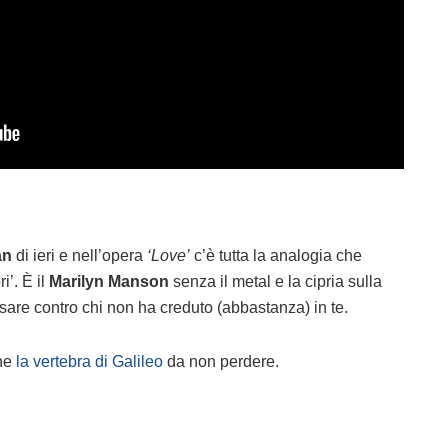
an
di ieri e nell’opera
‘Love’
c’è tutta la analogia che
i’. È il
Marilyn Manson
senza il metal e la cipria sulla
usare contro chi non ha creduto (abbastanza) in te.
che
la vertebra di Galileo
da non perdere.