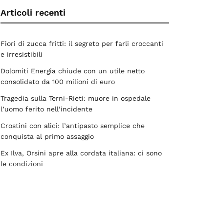
Articoli recenti
Fiori di zucca fritti: il segreto per farli croccanti
e irresistibili
Dolomiti Energia chiude con un utile netto
consolidato da 100 milioni di euro
Tragedia sulla Terni-Rieti: muore in ospedale
l’uomo ferito nell’incidente
Crostini con alici: l’antipasto semplice che
conquista al primo assaggio
Ex Ilva, Orsini apre alla cordata italiana: ci sono
le condizioni