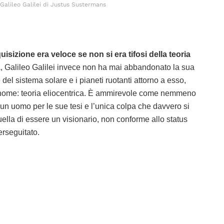
 Galileo Galilei di Justus Sustermans
quisizione era veloce se non si era tifosi della teoria
, Galileo Galilei invece non ha mai abbandonato la sua
e del sistema solare e i pianeti ruotanti attorno a esso,
l nome: teoria eliocentrica. È ammirevole come nemmeno
 un uomo per le sue tesi e l’unica colpa che davvero si
quella di essere un visionario, non conforme allo status
rseguitato.