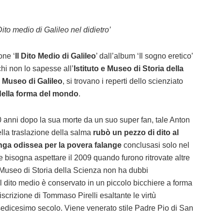
ito medio di Galileo nel didietro’
one ‘
Il Dito Medio di Galileo
’ dall’album ‘Il sogno eretico’
hi non lo sapesse all’
Istituto e Museo di Storia della
i
Museo di Galileo
, si trovano i reperti dello scienziato
della forma del mondo
.
00 anni dopo la sua morte da un suo super fan, tale Anton
lla traslazione della salma
rubò un pezzo di dito al
ga odissea per la povera falange
conclusasi solo nel
 bisogna aspettare il 2009 quando furono ritrovate altre
el Museo di Storia della Scienza non ha dubbi
 il dito medio è conservato in un piccolo bicchiere a forma
scrizione di Tommaso Pirelli esaltante le virtù
 sedicesimo secolo. Viene venerato stile Padre Pio di San