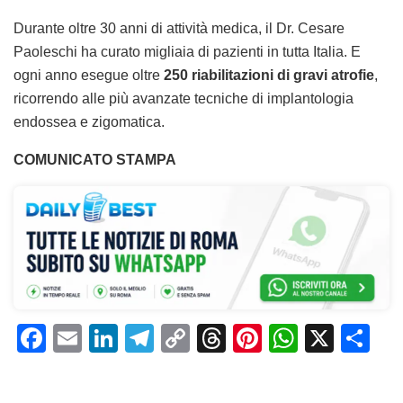
Durante oltre 30 anni di attività medica, il Dr. Cesare
Paoleschi ha curato migliaia di pazienti in tutta Italia. E
ogni anno esegue oltre
250 riabilitazioni di gravi atrofie
,
ricorrendo alle più avanzate tecniche di implantologia
endossea e zigomatica.
COMUNICATO STAMPA
F
E
Li
T
C
T
Pi
W
X
C
a
m
n
el
o
h
n
h
o
c
ai
k
e
p
re
te
at
n