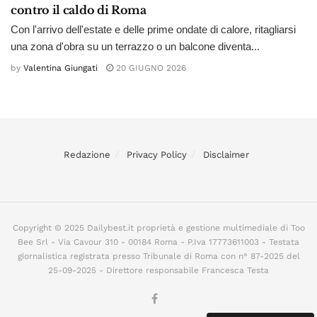
contro il caldo di Roma
Con l'arrivo dell'estate e delle prime ondate di calore, ritagliarsi
una zona d'obra su un terrazzo o un balcone diventa...
by
Valentina Giungati
20 GIUGNO 2026
Redazione
Privacy Policy
Disclaimer
Copyright © 2025 Dailybest.it proprietà e gestione multimediale di Too
Bee Srl - Via Cavour 310 - 00184 Roma - P.Iva 17773611003 - Testata
giornalistica registrata presso Tribunale di Roma con n° 87-2025 del
25-09-2025 - Direttore responsabile Francesca Testa