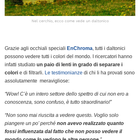
Nel cerchio, ecco come vede un daltonico
Grazie agli occhiali speciali
EnChroma
, tutti i daltonici
possono vedere tutti i colori del mondo. I ricercatori hanno
infatti studiato
un paio di lenti in grado di separare i
colori
e di filtrarli.
Le testimonianze
di chi li ha provati sono
assolutamente meravigliose:
“Wow! C’è un intero settore dello spettro di cui non ero a
conoscenza, sono confuso, è tutto straordinario!”
“Non sono mai riuscita a vedere questo. Voglio solo
piangere un po’ perché
non avevo realizzato quanto
fossi influenzata dal fatto che non posso vedere il
mondo come lo vedono le altre persone
.”