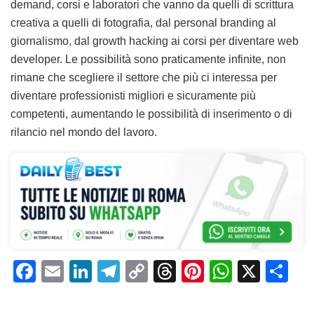
demand, corsi e laboratori che vanno da quelli di scrittura
creativa a quelli di fotografia, dal personal branding al
giornalismo, dal growth hacking ai corsi per diventare web
developer. Le possibilità sono praticamente infinite, non
rimane che scegliere il settore che più ci interessa per
diventare professionisti migliori e sicuramente più
competenti, aumentando le possibilità di inserimento o di
rilancio nel mondo del lavoro.
F
E
Li
T
C
T
Pi
W
X
C
a
m
n
el
o
h
n
h
o