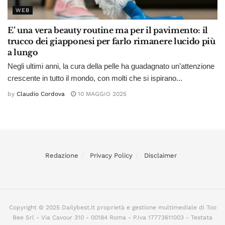
WEB
E’ una vera beauty routine ma per il pavimento: il
trucco dei giapponesi per farlo rimanere lucido più
a lungo
Negli ultimi anni, la cura della pelle ha guadagnato un’attenzione
crescente in tutto il mondo, con molti che si ispirano...
by
Claudio Cordova
10 MAGGIO 2025
Redazione
Privacy Policy
Disclaimer
Copyright © 2025 Dailybest.it proprietà e gestione multimediale di Too
Bee Srl - Via Cavour 310 - 00184 Roma - P.Iva 17773611003 - Testata