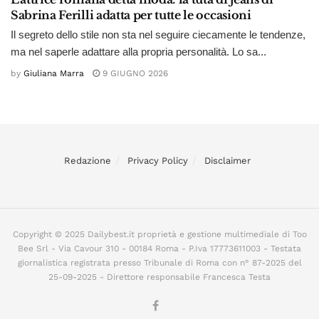
Sabrina Ferilli adatta per tutte le occasioni
Il segreto dello stile non sta nel seguire ciecamente le tendenze,
ma nel saperle adattare alla propria personalità. Lo sa...
by
Giuliana Marra
9 GIUGNO 2026
Redazione
Privacy Policy
Disclaimer
Copyright © 2025 Dailybest.it proprietà e gestione multimediale di Too
Bee Srl - Via Cavour 310 - 00184 Roma - P.Iva 17773611003 - Testata
giornalistica registrata presso Tribunale di Roma con n° 87-2025 del
25-09-2025 - Direttore responsabile Francesca Testa