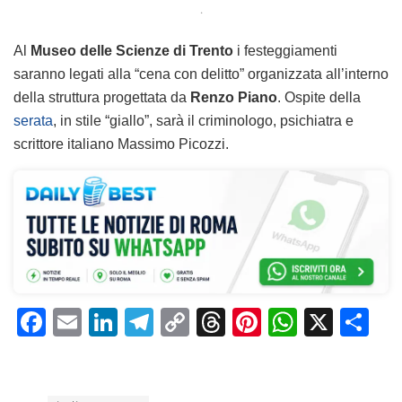
.
Al
Museo delle Scienze di Trento
i festeggiamenti
saranno legati alla “cena con delitto” organizzata all’interno
della struttura progettata da
Renzo Piano
. Ospite della
serata
, in stile “giallo”, sarà il criminologo, psichiatra e
scrittore italiano Massimo Picozzi.
F
E
Li
T
C
T
Pi
W
X
C
a
m
n
el
o
h
n
h
o
c
ai
k
e
p
re
te
at
n