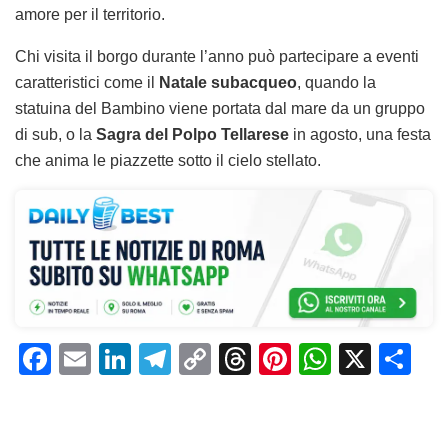
amore per il territorio.
Chi visita il borgo durante l’anno può partecipare a eventi
caratteristici come il
Natale subacqueo
, quando la
statuina del Bambino viene portata dal mare da un gruppo
di sub, o la
Sagra del Polpo Tellarese
in agosto, una festa
che anima le piazzette sotto il cielo stellato.
F
E
Li
T
C
T
Pi
W
X
C
a
m
n
el
o
h
n
h
o
c
ai
k
e
p
re
te
at
n