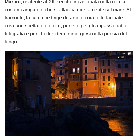
Martire
, risalente al XIII secolo, incastonata nella roccia
con un campanile che si affaccia direttamente sul mare. Al
tramonto, la luce che tinge di rame e corallo le facciate
crea uno spettacolo unico, perfetto per gli appassionati di
fotografia e per chi desidera immergersi nella poesia del
luogo.