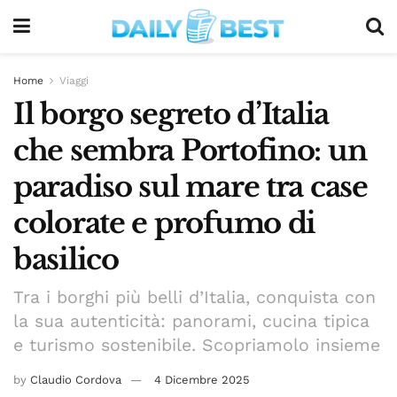
Home
Viaggi
Il borgo segreto d’Italia
che sembra Portofino: un
paradiso sul mare tra case
colorate e profumo di
basilico
Tra i borghi più belli d’Italia, conquista con
la sua autenticità: panorami, cucina tipica
e turismo sostenibile. Scopriamolo insieme
by
Claudio Cordova
4 Dicembre 2025