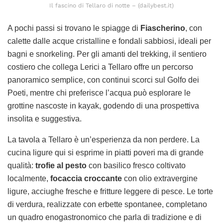
Il fascino di Tellaro di notte – (dailybest.it)
A pochi passi si trovano le spiagge di
Fiascherino
, con
calette dalle acque cristalline e fondali sabbiosi, ideali per
bagni e snorkeling. Per gli amanti del trekking, il sentiero
costiero che collega Lerici a Tellaro offre un percorso
panoramico semplice, con continui scorci sul Golfo dei
Poeti, mentre chi preferisce l’acqua può esplorare le
grottine nascoste in kayak, godendo di una prospettiva
insolita e suggestiva.
La tavola a Tellaro è un’esperienza da non perdere. La
cucina ligure qui si esprime in piatti poveri ma di grande
qualità:
trofie al pesto
con basilico fresco coltivato
localmente,
focaccia croccante
con olio extravergine
ligure, acciughe fresche e fritture leggere di pesce. Le torte
di verdura, realizzate con erbette spontanee, completano
un quadro enogastronomico che parla di tradizione e di