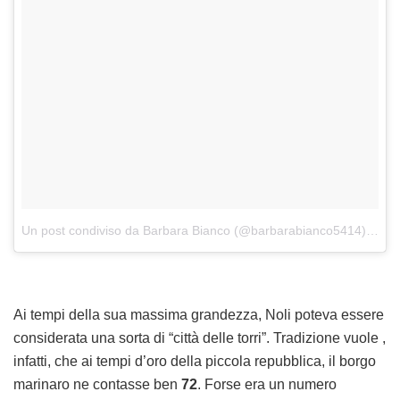
Un post condiviso da Barbara Bianco (@barbarabianco5414)
in da
Ai tempi della sua massima grandezza, Noli poteva essere
considerata una sorta di “città delle torri”. Tradizione vuole ,
infatti, che ai tempi d’oro della piccola repubblica, il borgo
marinaro ne contasse ben
72
. Forse era un numero