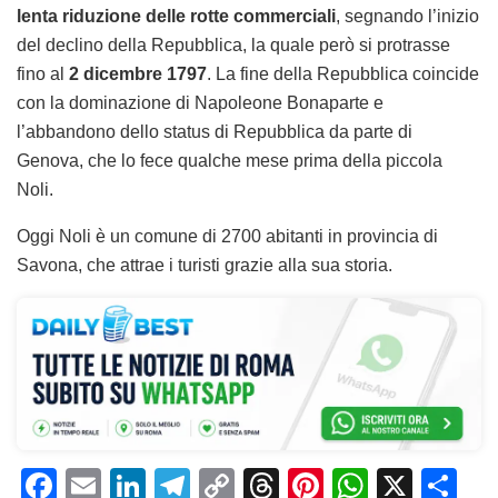
lenta riduzione delle rotte commerciali
, segnando l’inizio
del declino della Repubblica, la quale però si protrasse
fino al
2 dicembre 1797
. La fine della Repubblica coincide
con la dominazione di Napoleone Bonaparte e
l’abbandono dello status di Repubblica da parte di
Genova, che lo fece qualche mese prima della piccola
Noli.
Oggi Noli è un comune di 2700 abitanti in provincia di
Savona, che attrae i turisti grazie alla sua storia.
F
E
Li
T
C
T
Pi
W
X
C