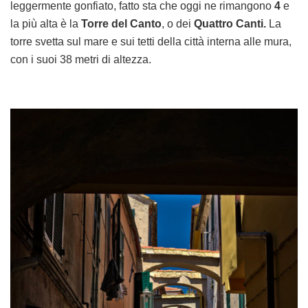
leggermente gonfiato, fatto sta che oggi ne rimangono
4
e
la più alta è la
Torre del Canto
, o dei
Quattro Canti.
La
torre svetta sul mare e sui tetti della città interna alle mura,
con i suoi 38 metri di altezza.