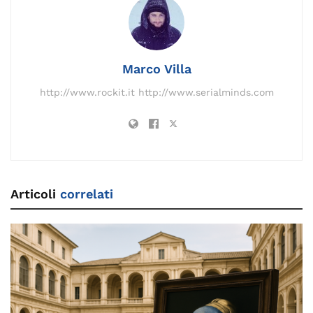
o
k
p
k
Marco Villa
http://www.rockit.it http://www.serialminds.com
Articoli
correlati