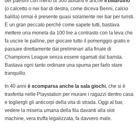
dei paesini con meno di 300 abitanti e anche
il biliardino
(o calcetto o nei bar di destra, come diceva Benni, calcio
balilla) ormai è presente quasi solamente nei bar per turisti.
È un gran peccato perché come sapete tutti, bastava
mettere una moneta da 100 lire a contrasto con la leva che
fa uscire le palline, per giocare tutto il pomeriggio gratis e
passare direttamente dai preliminari alla finale di
Champions League senza essere sgamati dal barista.
Bastava ogni tanto ordinare una spuma per farlo stare
tranquillo.
In 40 anni
è scomparsa anche la sala giochi
, che si è
trasferita nelle Playstation per murare i ragazzi dentro casa
e togliergli gli anticorpi della vita di strada. Oggi al bar,
vedere la miseria umana della fila davanti alla slot
machine, vera truffa legalizzata, fa davvero male.