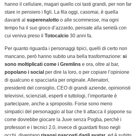
hanno il cellulare, magari quello coi tasti grandi, per non far
stare in pensiero i figli. La fila oggi, casomai, è quella
davanti al
superenalotto
o alle scommesse, ma ogni
tempo ha il suo gioco d’azzardo, pensate alla serietà con
cui veniva preso il
Totocalcio
30 anni fa.
Per quanto riguarda i personaggi tipici, quelli di certo non
mancano, però hanno subito una bella trasformazione:
si
sono moltiplicati come i Gremlins
e ora, oltre al bar,
popolano i social
per dire la loro, o per copiare l’opinione
di qualcuno e spacciarla per originale. Allenatori,
presidenti del consiglio, CEO di grandi aziende, opinionisti
televisivi, scienziati, esperti e tuttologi, l’importante è
partecipare, anche a sproposito. Forse sono meno
simpatici del personaggio al bar che ti attacca il pippone su
come dovrebbe giocare la Juve senza Pogba, perché i
professori e i tecnici 2.0, invece di guardarti fisso negli
occhi, diventano
rissosi nascosti dagli avatar
, ed è subito