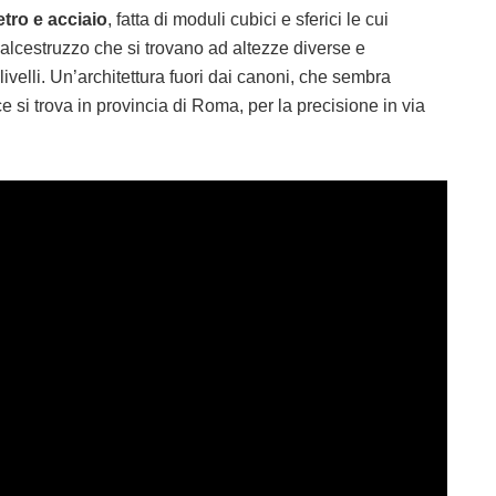
tro e acciaio
, fatta di moduli cubici e sferici le cui
calcestruzzo che si trovano ad altezze diverse e
ivelli. Un’architettura fuori dai canoni, che sembra
e si trova in provincia di Roma, per la precisione in via