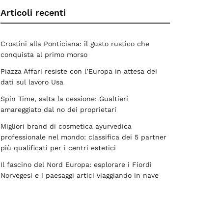
Articoli recenti
Crostini alla Ponticiana: il gusto rustico che
conquista al primo morso
Piazza Affari resiste con l’Europa in attesa dei
dati sul lavoro Usa
Spin Time, salta la cessione: Gualtieri
amareggiato dal no dei proprietari
Migliori brand di cosmetica ayurvedica
professionale nel mondo: classifica dei 5 partner
più qualificati per i centri estetici
Il fascino del Nord Europa: esplorare i Fiordi
Norvegesi e i paesaggi artici viaggiando in nave