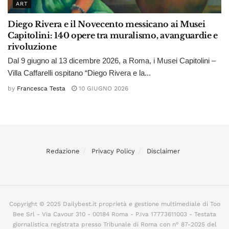
ART
Diego Rivera e il Novecento messicano ai Musei
Capitolini: 140 opere tra muralismo, avanguardie e
rivoluzione
Dal 9 giugno al 13 dicembre 2026, a Roma, i Musei Capitolini –
Villa Caffarelli ospitano “Diego Rivera e la...
by
Francesca Testa
10 GIUGNO 2026
Redazione
Privacy Policy
Disclaimer
Copyright © 2025 Dailybest.it proprietà e gestione multimediale di Too
Bee Srl - Via Cavour 310 - 00184 Roma - P.Iva 17773611003 - Testata
giornalistica registrata presso Tribunale di Roma con n° 87-2025 del