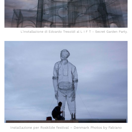
L'installazione di Edoardo Tresoldi al L I F T - Secret Garden Party.
Installazione per Roskilde festival – Denmark Photos by Fabiano