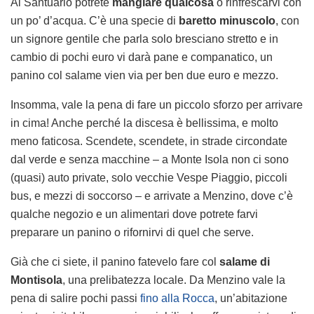
Al Santuario potrete
mangiare qualcosa
o rinfrescarvi con
un po’ d’acqua. C’è una specie di
baretto minuscolo
, con
un signore gentile che parla solo bresciano stretto e in
cambio di pochi euro vi darà pane e companatico, un
panino col salame vien via per ben due euro e mezzo.
Insomma, vale la pena di fare un piccolo sforzo per arrivare
in cima! Anche perché la discesa è bellissima, e molto
meno faticosa. Scendete, scendete, in strade circondate
dal verde e senza macchine – a Monte Isola non ci sono
(quasi) auto private, solo vecchie Vespe Piaggio, piccoli
bus, e mezzi di soccorso – e arrivate a Menzino, dove c’è
qualche negozio e un alimentari dove potrete farvi
preparare un panino o rifornirvi di quel che serve.
Già che ci siete, il panino fatevelo fare col
salame di
Montisola
, una prelibatezza locale. Da Menzino vale la
pena di salire pochi passi
fino alla Rocca
, un’abitazione