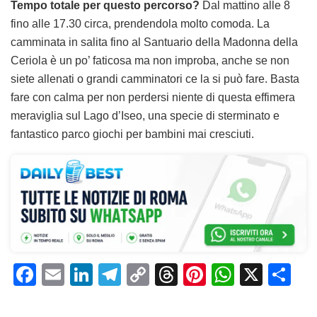
Tempo totale per questo percorso?
Dal mattino alle 8
fino alle 17.30 circa, prendendola molto comoda. La
camminata in salita fino al Santuario della Madonna della
Ceriola è un po’ faticosa ma non improba, anche se non
siete allenati o grandi camminatori ce la si può fare. Basta
fare con calma per non perdersi niente di questa effimera
meraviglia sul Lago d’Iseo, una specie di sterminato e
fantastico parco giochi per bambini mai cresciuti.
F
E
Li
T
C
T
Pi
W
X
C
a
m
n
el
o
h
n
h
o