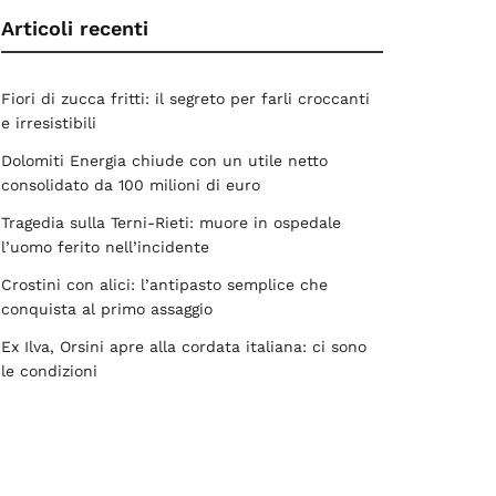
Articoli recenti
Fiori di zucca fritti: il segreto per farli croccanti
e irresistibili
Dolomiti Energia chiude con un utile netto
consolidato da 100 milioni di euro
Tragedia sulla Terni-Rieti: muore in ospedale
l’uomo ferito nell’incidente
Crostini con alici: l’antipasto semplice che
conquista al primo assaggio
Ex Ilva, Orsini apre alla cordata italiana: ci sono
le condizioni