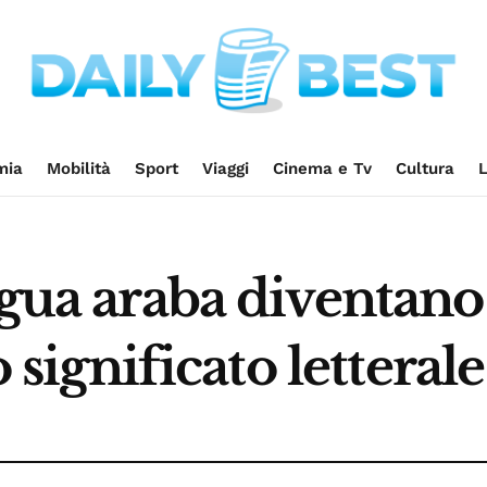
mia
Mobilità
Sport
Viaggi
Cinema e Tv
Cultura
L
ngua araba diventano
o significato letterale