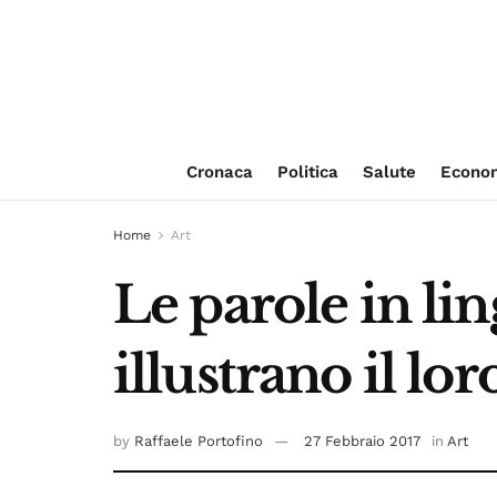
Cronaca
Politica
Salute
Econo
Home
Art
Le parole in li
illustrano il lor
by
Raffaele Portofino
27 Febbraio 2017
in
Art