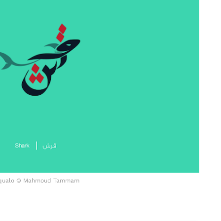
qualo © Mahmoud Tammam