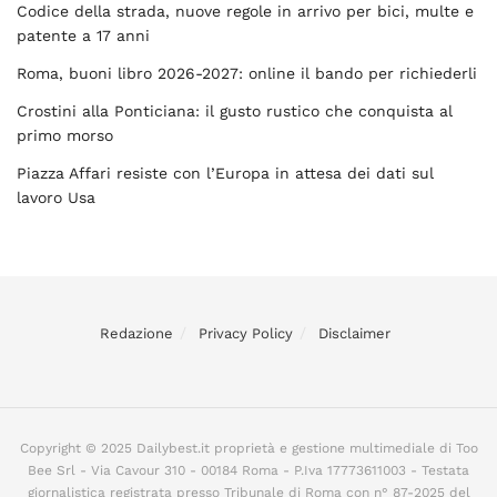
Codice della strada, nuove regole in arrivo per bici, multe e
patente a 17 anni
Roma, buoni libro 2026-2027: online il bando per richiederli
Crostini alla Ponticiana: il gusto rustico che conquista al
primo morso
Piazza Affari resiste con l’Europa in attesa dei dati sul
lavoro Usa
Redazione
Privacy Policy
Disclaimer
Copyright © 2025 Dailybest.it proprietà e gestione multimediale di Too
Bee Srl - Via Cavour 310 - 00184 Roma - P.Iva 17773611003 - Testata
giornalistica registrata presso Tribunale di Roma con n° 87-2025 del