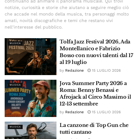
continuano ad animare il panorama musicale. Qui trovi
notizie, curiosità e storie che aiutano a seguire meglio ciò
che accade nel mondo della musica, tra personaggi molto
amati, novità discografiche e temi che restano vivi
nell’interesse del pubblico.
Tolfa Jazz Festival 2026, Ada
MUSICA
Montellanico e Fabrizio
Bosso con nuovi talenti dal 17
al 19 luglio
by
Redazione
15 LUGLIO 2026
Jova Summer Party 2026 a
MUSICA
Roma: Benny Benassi e
Afrojack al Circo Massimo il
12-13 settembre
by
Redazione
15 LUGLIO 2026
La canzone di Top Gun che
MUSICA
tutti cantano