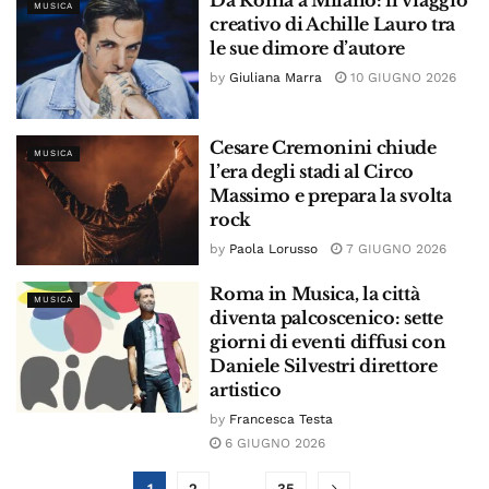
Da Roma a Milano: il viaggio
MUSICA
creativo di Achille Lauro tra
le sue dimore d’autore
by
Giuliana Marra
10 GIUGNO 2026
Cesare Cremonini chiude
MUSICA
l’era degli stadi al Circo
Massimo e prepara la svolta
rock
by
Paola Lorusso
7 GIUGNO 2026
Roma in Musica, la città
MUSICA
diventa palcoscenico: sette
giorni di eventi diffusi con
Daniele Silvestri direttore
artistico
by
Francesca Testa
6 GIUGNO 2026
1
2
…
35