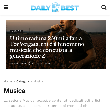
MUSICA
Ultimo raduna 250mila fan a
Tor Vergata: chi è il fenomeno
musicale che conquista la
generazione Z
by
Redazione
16 LUGLIO 2026
Home
Category
Musica
Musica
La sezione Musica raccoglie contenuti dedicati agli artisti,
alle uscite, ai concerti, ai ritorni e ai momenti che