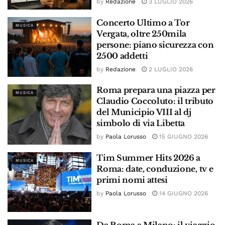
by
Redazione
3 LUGLIO 2026
Concerto Ultimo a Tor
MUSICA
Vergata, oltre 250mila
persone: piano sicurezza con
2500 addetti
by
Redazione
2 LUGLIO 2026
Roma prepara una piazza per
MUSICA
Claudio Coccoluto: il tributo
del Municipio VIII al dj
simbolo di via Libetta
by
Paola Lorusso
15 GIUGNO 2026
Tim Summer Hits 2026 a
MUSICA
Roma: date, conduzione, tv e
primi nomi attesi
by
Paola Lorusso
14 GIUGNO 2026