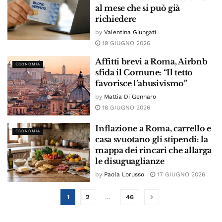
al mese che si può già
richiedere
by
Valentina Giungati
19 GIUGNO 2026
Affitti brevi a Roma, Airbnb
ECONOMIA
sfida il Comune: “Il tetto
favorisce l’abusivismo”
by
Mattia Di Gennaro
18 GIUGNO 2026
Inflazione a Roma, carrello e
ECONOMIA
casa svuotano gli stipendi: la
mappa dei rincari che allarga
le disuguaglianze
by
Paola Lorusso
17 GIUGNO 2026
1
2
…
46