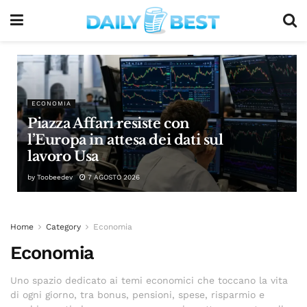
ECONOMIA
Piazza Affari resiste con
l’Europa in attesa dei dati sul
lavoro Usa
by
Toobeedev
7 AGOSTO 2026
Home
Category
Economia
Economia
Uno spazio dedicato ai temi economici che toccano la vita
di ogni giorno, tra bonus, pensioni, spese, risparmio e