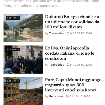
cambiamenti che possono avere un impatto concreto sulle
famiglie e sulle scelte quotidiane.
Dolomiti Energia chiude con
ECONOMIA
un utile netto consolidato da
100 milioni di euro
by
Toobeedev
6 AGOSTO 2026
Ex Ilva, Orsini apre alla
ECONOMIA
cordata italiana: ci sono le
condizioni
by
Toobeedev
5 AGOSTO 2026
Pnrr, Caput Mundi raggiunge
ECONOMIA
traguardo: quasi 300
interventi conclusi a Roma
by
Redazione
6 LUGLIO 2026