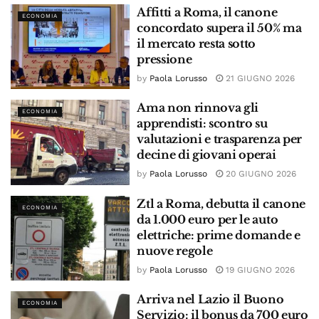
Affitti a Roma, il canone
ECONOMIA
concordato supera il 50% ma
il mercato resta sotto
pressione
by
Paola Lorusso
21 GIUGNO 2026
Ama non rinnova gli
ECONOMIA
apprendisti: scontro su
valutazioni e trasparenza per
decine di giovani operai
by
Paola Lorusso
20 GIUGNO 2026
Ztl a Roma, debutta il canone
ECONOMIA
da 1.000 euro per le auto
elettriche: prime domande e
nuove regole
by
Paola Lorusso
19 GIUGNO 2026
Arriva nel Lazio il Buono
ECONOMIA
Servizio: il bonus da 700 euro