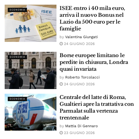
ISEE entro i 40 mila euro,
ECONOMIA
arriva il nuovo Bonus nel
Lazio da 500 euro per le
famiglie
by
Valentina Giungati
24 GIUGNO 2026
Borse europee limitano le
ECONOMIA
perdite in chiusura, Londra
quasi invariata
by
Roberto Torcolacci
24 GIUGNO 2026
Centrale del latte di Roma,
ECONOMIA
Gualtieri apre la trattativa con
Parmalat sulla vertenza
trentennale
by
Mattia Di Gennaro
23 GIUGNO 2026