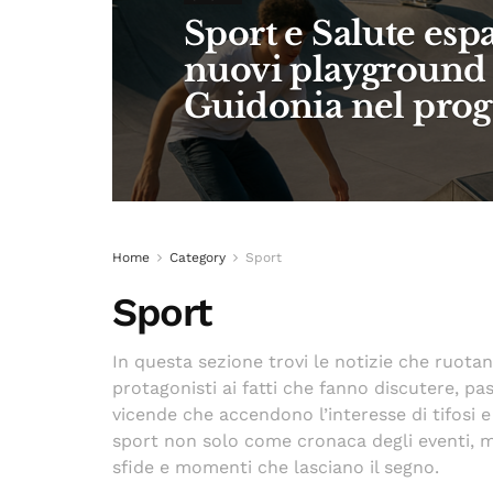
Sport e Salute espa
nuovi playground 
Guidonia nel prog
Home
Category
Sport
Sport
In questa sezione trovi le notizie che ruota
protagonisti ai fatti che fanno discutere, pas
vicende che accendono l’interesse di tifosi 
sport non solo come cronaca degli eventi, 
sfide e momenti che lasciano il segno.