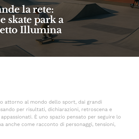
nde la rete:
e skate park a
etto Illumina
no attorno al mondo dello sport, dai grandi
sando per risultati, dichiarazioni, retroscena e
e appassionati. È uno spazio pensato per seguire lo
ma anche come racconto di personaggi, tensioni,