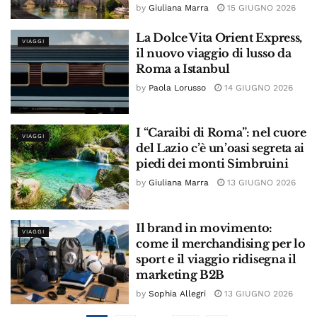
by
Giuliana Marra
15 GIUGNO 2026
La Dolce Vita Orient Express,
VIAGGI
il nuovo viaggio di lusso da
Roma a Istanbul
by
Paola Lorusso
14 GIUGNO 2026
I “Caraibi di Roma”: nel cuore
VIAGGI
del Lazio c’è un’oasi segreta ai
piedi dei monti Simbruini
by
Giuliana Marra
13 GIUGNO 2026
Il brand in movimento:
VIAGGI
come il merchandising per lo
sport e il viaggio ridisegna il
marketing B2B
by
Sophia Allegri
13 GIUGNO 2026