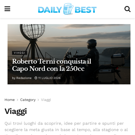
VIAGGI
Roberto Terni conquista il
Capo Nord con la 250cc
by
Redazione
11 LUGLIO 2026
Home
Category
Viaggi
Viaggi
Qui trovi luoghi da scoprire, idee per partire e spunti per
scegliere la meta giusta in base al tempo, alla stagione o al