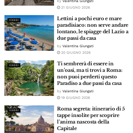
by
Valentina Giungati
21 GIUGNO 2026
Lettini a pochi euro e mare
VIAGGI
paradisiaco: non serve andare
lontano, le spiagge del Lazio a
due passi da casa
by
Valentina Giungati
20 GIUGNO 2026
Ti sembrerà di essere in
VIAGGI
un’oasi, ma ti trovi a Roma:
non puoi perderti questo
Paradiso a due passi da casa
by
Valentina Giungati
19 GIUGNO 2026
Roma segreta: itinerario di 5
VIAGGI
tappe insolite per scoprire
l’anima nascosta della
Capitale