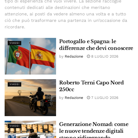
tipo di esperienza che vuoi vivere. La sezione raccoglie
contenuti dedicati alle destinazioni che meritano
attenzione, ai posti da vedere almeno una volta e a tutto
ciò che può trasformare una partenza in un’occasione da
ricordare.
Portogallo e Spagna: le
VIAGGI
differenze che devi conoscere
by
Redazione
8 LUGLIO 2026
Roberto Terni Capo Nord
VIAGGI
250cc
by
Redazione
7 LUGLIO 2026
Generazione Nomad: come
VIAGGI
le nuove tendenze digitali
stanno ridisegnando