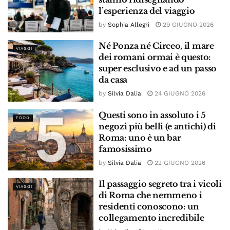
l’esperienza del viaggio
by
Sophia Allegri
29 GIUGNO 2026
Né Ponza né Circeo, il mare
VIAGGI
dei romani ormai è questo:
super esclusivo e ad un passo
da casa
by
Silvia Dalia
24 GIUGNO 2026
Questi sono in assoluto i 5
FOOD
negozi più belli (e antichi) di
Roma: uno è un bar
famosissimo
by
Silvia Dalia
22 GIUGNO 2026
Il passaggio segreto tra i vicoli
VIAGGI
di Roma che nemmeno i
residenti conoscono: un
collegamento incredibile