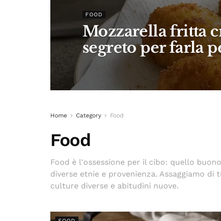
FOOD
Mozzarella fritta c
segreto per farla p
Home
Category
Food
Food
Food è l'ossessione per il cibo: quello buono
diverse etnie e provenienza. Assaggiamo di t
culture diverse e abitudini nuove.
FOOD