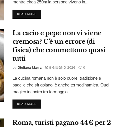
mentre circa 250mila persone vivono in...
DETAILS
READ MORE
La cacio e pepe non vi viene
cremosa? C’è un errore (di
fisica) che commettono quasi
tutti
by
Giuliana Marra
8 GIUGNO 2026
0
La cucina romana non è solo cuore, tradizione e
padelle che sfrigolano: è anche termodinamica. Quel
magico incontro tra formaggio,...
DETAILS
READ MORE
Roma, turisti pagano 44€ per 2