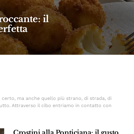
roccante: il
erfetta
 certo, ma anche quello più strano, di strada, di
utto. Attraverso il cibo entriamo in contatto con
Crostini alla Ponticiana: il gusto