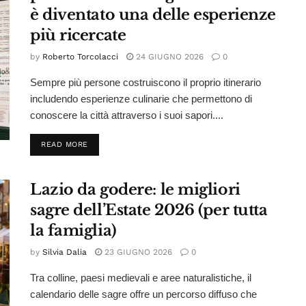
è diventato una delle esperienze
più ricercate
by
Roberto Torcolacci
24 GIUGNO 2026
0
Sempre più persone costruiscono il proprio itinerario
includendo esperienze culinarie che permettono di
conoscere la città attraverso i suoi sapori....
DETAILS
READ MORE
Lazio da godere: le migliori
sagre dell’Estate 2026 (per tutta
la famiglia)
by
Silvia Dalia
23 GIUGNO 2026
0
Tra colline, paesi medievali e aree naturalistiche, il
calendario delle sagre offre un percorso diffuso che