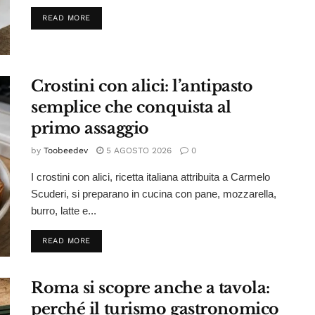
DETAILS
READ MORE
Crostini con alici: l’antipasto
semplice che conquista al
primo assaggio
by
Toobeedev
5 AGOSTO 2026
0
I crostini con alici, ricetta italiana attribuita a Carmelo
Scuderi, si preparano in cucina con pane, mozzarella,
burro, latte e...
DETAILS
READ MORE
Roma si scopre anche a tavola:
perché il turismo gastronomico