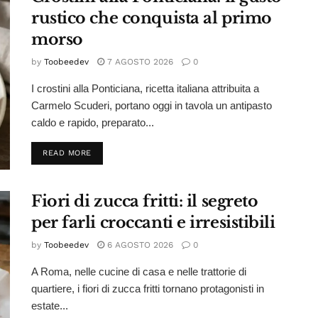
rustico che conquista al primo
morso
by
Toobeedev
7 AGOSTO 2026
0
I crostini alla Ponticiana, ricetta italiana attribuita a
Carmelo Scuderi, portano oggi in tavola un antipasto
caldo e rapido, preparato...
DETAILS
READ MORE
Fiori di zucca fritti: il segreto
per farli croccanti e irresistibili
by
Toobeedev
6 AGOSTO 2026
0
A Roma, nelle cucine di casa e nelle trattorie di
quartiere, i fiori di zucca fritti tornano protagonisti in
estate...