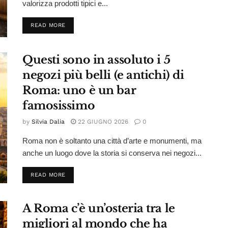
valorizza prodotti tipici e...
DETAILS
READ MORE
Questi sono in assoluto i 5
negozi più belli (e antichi) di
Roma: uno è un bar
famosissimo
by
Silvia Dalia
22 GIUGNO 2026
0
Roma non è soltanto una città d’arte e monumenti, ma
anche un luogo dove la storia si conserva nei negozi...
DETAILS
READ MORE
A Roma c’è un’osteria tra le
migliori al mondo che ha