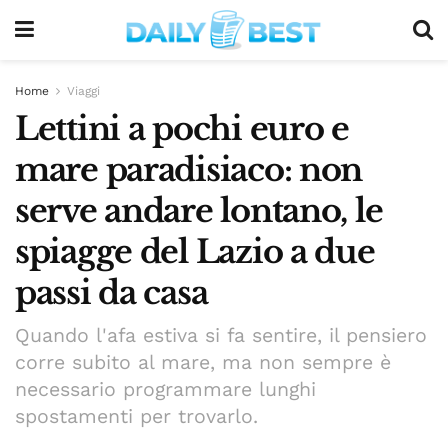
Home
Viaggi
Lettini a pochi euro e
mare paradisiaco: non
serve andare lontano, le
spiagge del Lazio a due
passi da casa
Quando l'afa estiva si fa sentire, il pensiero
corre subito al mare, ma non sempre è
necessario programmare lunghi
spostamenti per trovarlo.