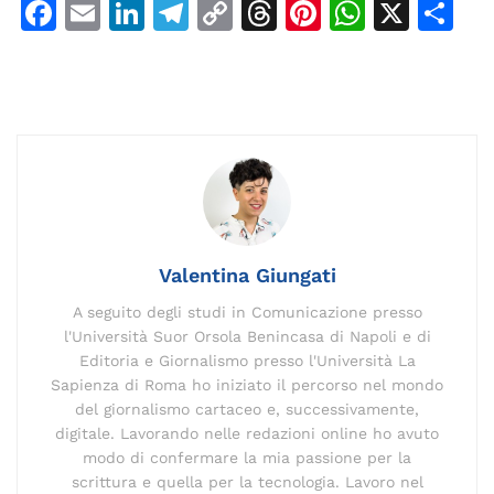
F
E
Li
T
C
T
Pi
W
X
C
a
m
n
el
o
h
n
h
o
c
ai
k
e
p
re
te
at
n
e
l
e
gr
y
a
re
s
di
b
dI
a
Li
d
st
A
vi
o
n
m
n
s
p
di
o
k
p
k
Valentina Giungati
A seguito degli studi in Comunicazione presso
l'Università Suor Orsola Benincasa di Napoli e di
Editoria e Giornalismo presso l'Università La
Sapienza di Roma ho iniziato il percorso nel mondo
del giornalismo cartaceo e, successivamente,
digitale. Lavorando nelle redazioni online ho avuto
modo di confermare la mia passione per la
scrittura e quella per la tecnologia. Lavoro nel