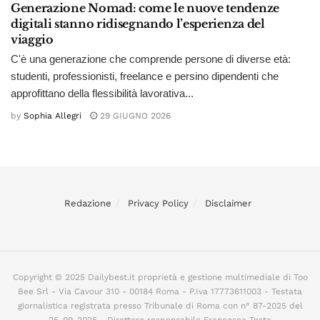
Generazione Nomad: come le nuove tendenze
digitali stanno ridisegnando l’esperienza del
viaggio
C'è una generazione che comprende persone di diverse età:
studenti, professionisti, freelance e persino dipendenti che
approfittano della flessibilità lavorativa...
by
Sophia Allegri
29 GIUGNO 2026
Redazione
Privacy Policy
Disclaimer
Copyright © 2025 Dailybest.it proprietà e gestione multimediale di Too
Bee Srl - Via Cavour 310 - 00184 Roma - P.Iva 17773611003 - Testata
giornalistica registrata presso Tribunale di Roma con n° 87-2025 del
25-09-2025 - Direttore responsabile Francesca Testa