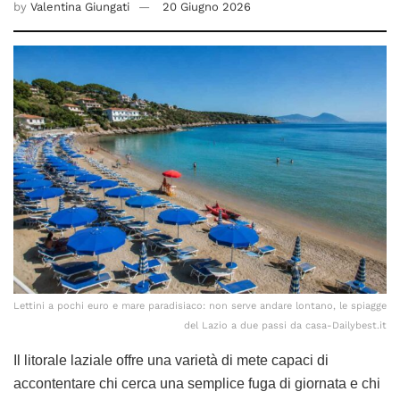
by
Valentina Giungati
20 Giugno 2026
Lettini a pochi euro e mare paradisiaco: non serve andare lontano, le spiagge
del Lazio a due passi da casa-Dailybest.it
Il litorale laziale offre una varietà di mete capaci di
accontentare chi cerca una semplice fuga di giornata e chi