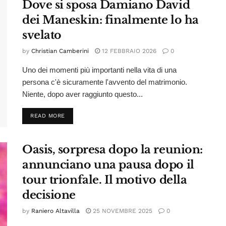
Dove si sposa Damiano David
dei Maneskin: finalmente lo ha
svelato
by
Christian Camberini
12 FEBBRAIO 2026
0
Uno dei momenti più importanti nella vita di una
persona c'è sicuramente l'avvento del matrimonio.
Niente, dopo aver raggiunto questo...
DETAILS
READ MORE
Oasis, sorpresa dopo la reunion:
annunciano una pausa dopo il
tour trionfale. Il motivo della
decisione
by
Raniero Altavilla
25 NOVEMBRE 2025
0