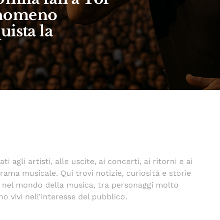
fenomeno
ista la
agli artisti, alle uscite, ai concerti, ai ritorni e ai
ma musicale. Qui trovi notizie, curiosità e storie
e nel mondo della musica, tra personaggi molto
o vivi nell’interesse del pubblico.