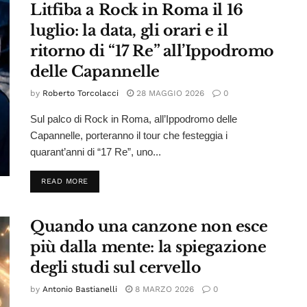
Litfiba a Rock in Roma il 16
luglio: la data, gli orari e il
ritorno di “17 Re” all’Ippodromo
delle Capannelle
by
Roberto Torcolacci
28 MAGGIO 2026
0
Sul palco di Rock in Roma, all’Ippodromo delle
Capannelle, porteranno il tour che festeggia i
quarant’anni di “17 Re”, uno...
DETAILS
READ MORE
Quando una canzone non esce
più dalla mente: la spiegazione
degli studi sul cervello
by
Antonio Bastianelli
8 MARZO 2026
0