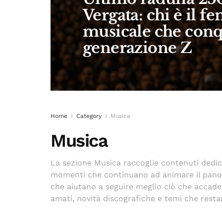
Vergata: chi è il 
musicale che conqu
generazione Z
Home
Category
Musica
Musica
La sezione Musica raccoglie contenuti dedicati 
momenti che continuano ad animare il panora
che aiutano a seguire meglio ciò che accad
amati, novità discografiche e temi che restan