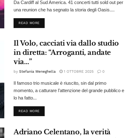
Da Cardiff al Sud America. 41 concerti tutti sold out per
una reunion che ha segnato la storia degli Oasis....
DETAILS
READ MORE
Il Volo, cacciati via dallo studio
in diretta: “Arroganti, andate
via…”
by
Stefania Meneghella
1 OTTOBRE 2025
0
Il famoso trio musicale è riuscito, sin dal primo
momento, a catturare l’attenzione del grande pubblico e
lo ha fatto...
DETAILS
READ MORE
Adriano Celentano, la verità