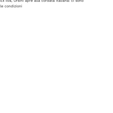
Ex Ilva, Orsini apre alla cordata italiana: ci sono
le condizioni