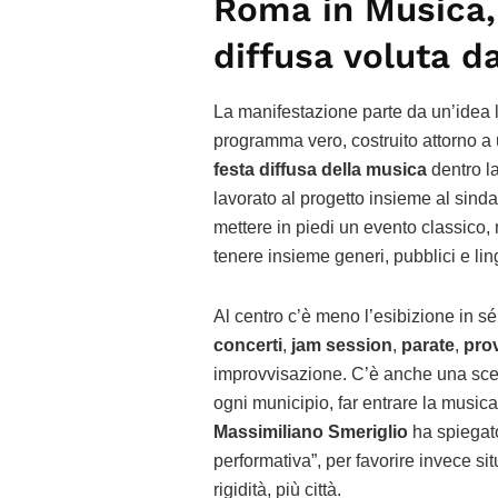
Roma in Musica, 
diffusa voluta d
La manifestazione parte da un’idea 
programma vero, costruito attorno a 
festa diffusa della musica
dentro la 
lavorato al progetto insieme al sind
mettere in piedi un evento classico
tenere insieme generi, pubblici e lin
Al centro c’è meno l’esibizione in sé
concerti
,
jam session
,
parate
,
pro
improvvisazione. C’è anche una scel
ogni municipio, far entrare la music
Massimiliano Smeriglio
ha spiegato
performativa”, per favorire invece s
rigidità, più città.