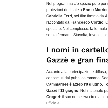
Nel programma c’è spazio pure per i
proiezioni dedicate a
Ennio Morric
Gabriella Ferri
, nel film firmato da
A
raccontato da
Francesco Cordio
. C
speciale. Nel complesso, la formula 
senza fermarsi. Stavolta, invece, l’id
I nomi in cartel
Gazzè e gran fin
Accanto alla partecipazione diffusa,
conosciuti dal pubblico romano. Se
Cammariere
è atteso
l’8 giugno
,
T
Gazzè
l’
11 giugno
. Nel materiale 
Gregori
: il suo nome era circolato 
ufficiale.