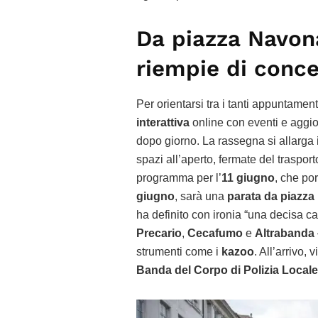
Da piazza Navona 
riempie di concer
Per orientarsi tra i tanti appuntamenti
interattiva
online con eventi e aggio
dopo giorno. La rassegna si allarga in
spazi all’aperto, fermate del traspor
programma per l’
11 giugno
, che po
giugno
, sarà una
parata da piazza
ha definito con ironia “una decisa ca
Precario
,
Cecafumo
e
Altrabanda
strumenti come i
kazoo
. All’arrivo, 
Banda del Corpo di Polizia Locale