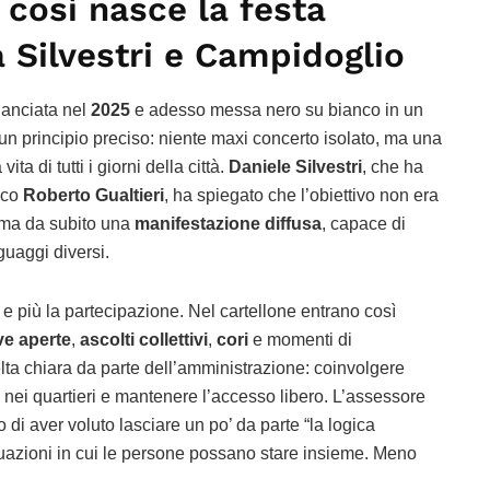
così nasce la festa
a Silvestri e Campidoglio
lanciata nel
2025
e adesso messa nero su bianco in un
un principio preciso: niente maxi concerto isolato, ma una
vita di tutti i giorni della città.
Daniele Silvestri
, che ha
aco
Roberto Gualtieri
, ha spiegato che l’obiettivo non era
, ma da subito una
manifestazione diffusa
, capace di
guaggi diversi.
 e più la partecipazione. Nel cartellone entrano così
ve aperte
,
ascolti collettivi
,
cori
e momenti di
ta chiara da parte dell’amministrazione: coinvolgere
a nei quartieri e mantenere l’accesso libero. L’assessore
 di aver voluto lasciare un po’ da parte “la logica
ituazioni in cui le persone possano stare insieme. Meno