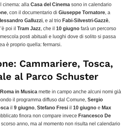
l cinema: alla
Casa del Cinema
sono in calendario
one
, con il documentario di
Giuseppe Tornatore
, a
lessandro Galluzzi
, e al trio
Fabi-Silvestri-Gazzè
,
’è poi il
Tram Jazz
, che il
10 giugno
farà un percorso
mescola posti abituali e luoghi dove di solito si passa
ea è proprio quella: fermarsi.
lone: Cammariere, Tosca,
ale al Parco Schuster
Roma in Musica
mette in campo anche alcuni nomi già
condo il programma diffuso dal Comune,
Sergio
osca
il
9 giugno
,
Stefano Fresi
il
10 giugno
e
Max
pubblicato finora non compare invece
Francesco De
lo scorso anno, ma al momento non risulta nel calendario