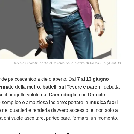
Daniele Silvestri porta al musica nelle piazze di Roma (DailyBest.it)
nde palcoscenico a cielo aperto. Dal
7 al 13 giugno
ermate della metro, battelli sul Tevere e parchi
, debutta
a
, il progetto voluto dal
Campidoglio
con
Daniele
 è semplice e ambiziosa insieme: portare la
musica fuori
re nei quartieri e renderla davvero accessibile, non solo a
a chi vuole ascoltare, partecipare, fermarsi un momento.