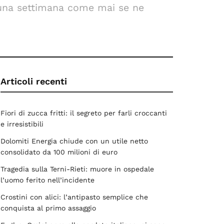
r una settimana come mai se ne
Articoli recenti
Fiori di zucca fritti: il segreto per farli croccanti
e irresistibili
Dolomiti Energia chiude con un utile netto
consolidato da 100 milioni di euro
Tragedia sulla Terni-Rieti: muore in ospedale
l’uomo ferito nell’incidente
Crostini con alici: l’antipasto semplice che
conquista al primo assaggio