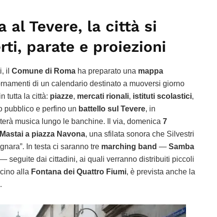
al Tevere, la città si
ti, parate e proiezioni
, il
Comune di Roma
ha preparato una
mappa
rnamenti di un calendario destinato a muoversi giorno
 tutta la città:
piazze
,
mercati rionali
,
istituti scolastici
,
to pubblico e perfino un
battello sul Tevere
, in
rterà musica lungo le banchine. Il via, domenica
7
 Mastai a piazza Navona
, una sfilata sonora che Silvestri
gnara”. In testa ci saranno tre
marching band
—
Samba
— seguite dai cittadini, ai quali verranno distribuiti piccoli
vicino alla
Fontana dei Quattro Fiumi
, è prevista anche la
.