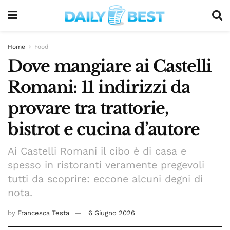
Home
Food
Dove mangiare ai Castelli
Romani: 11 indirizzi da
provare tra trattorie,
bistrot e cucina d’autore
Ai Castelli Romani il cibo è di casa e
spesso in ristoranti veramente pregevoli
tutti da scoprire: eccone alcuni degni di
nota.
by
Francesca Testa
6 Giugno 2026