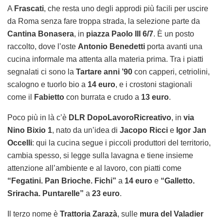
A
Frascati
, che resta uno degli approdi più facili per uscire
da Roma senza fare troppa strada, la selezione parte da
Cantina Bonasera
, in
piazza Paolo III 6/7
. È un posto
raccolto, dove l’oste
Antonio Benedetti
porta avanti una
cucina informale ma attenta alla materia prima. Tra i piatti
segnalati ci sono la
Tartare anni ’90
con capperi, cetriolini,
scalogno e tuorlo bio a
14 euro
, e i crostoni stagionali
come il
Fabietto
con burrata e crudo a
13 euro
.
Poco più in là c’è
DLR DopoLavoroRicreativo
, in
via
Nino Bixio 1
, nato da un’idea di
Jacopo Ricci
e
Igor Jan
Occelli
: qui la cucina segue i piccoli produttori del territorio,
cambia spesso, si legge sulla lavagna e tiene insieme
attenzione all’ambiente e al lavoro, con piatti come
“Fegatini. Pan Brioche. Fichi”
a
14 euro
e
“Galletto.
Sriracha. Puntarelle”
a
23 euro
.
Il terzo nome è
Trattoria Zarazà
, sulle
mura del Valadier