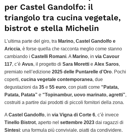
per Castel Gandolfo: il
triangolo tra cucina vegetale,
bistrot e stella Michelin
L’ultima parte del giro, tra
Marino, Castel Gandolfo e
Ariccia
, è forse quella che racconta meglio come stanno
cambiando i
Castelli Romani
. A
Marino
, in
via Cavour
117
, c’è
Avus
, il progetto di
Sara Moretti
e
Alex Saros
,
premiato nell’edizione
2025 delle Puntarelle d’Oro
. Pochi
coperti,
cucina vegetale contemporanea
, due
degustazioni da
35
e
55 euro
, con piatti come
“Patata,
Patata, Patata”
e
“Topinambur, uovo marinato, agretti”
,
costruiti a partire dai prodotti di piccoli fornitori della zona.
A
Castel Gandolfo
, in
via Vigna di Corte 6
, c’è invece
Tinello Bistrot
, aperto nel
settembre 2023
dai ragazzi di
Sintesi
: una formula più conviviale, piatti da condividere,