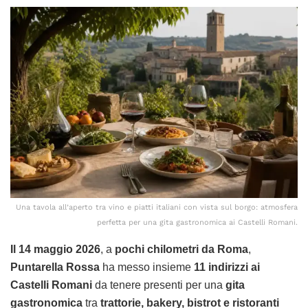
Una tavola all’aperto tra vino e piatti italiani con vista sul borgo: atmosfera
perfetta per una gita gastronomica ai Castelli Romani.
Il 14 maggio 2026
, a
pochi chilometri da Roma
,
Puntarella Rossa
ha messo insieme
11 indirizzi ai
Castelli Romani
da tenere presenti per una
gita
gastronomica
tra
trattorie, bakery, bistrot e ristoranti