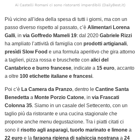
Ai Castelli Romani ci sono ristoranti imperdibili (DailyBest.it)
Più vicino all’idea della spesa di tutti i giorni, ma con un
passo diverso rispetto al passato, c’è
Alimentari Lorena
Galli
, in
via Goffredo Mameli 19
: dal 2020
Gabriele Rizzi
ha ampliato l’attività di famiglia con
prodotti artigianali
,
presìdi Slow Food
e una formula aperitivo che gira attorno
a taglieri, pizza rossa e bruschette con
alici del
Cantabrico e burro francese
, indicate a
15 euro
, accanto
a oltre
100 etichette italiane e francesi
.
Poi c’è
La Camera da Pranzo
, dentro le
Cantine Santa
Benedetta
a
Monte Porzio Catone
, in
via Frascati
Colonna 35
. Siamo in un casale del Settecento, con un
taglio più da ristorante e una cucina stagionale che
propone anche menu degustazione. Tra i piatti citati ci
sono il
risotto agli asparagi, tuorlo marinato e limone
a
22 euro
e la
faraona ripiena di salsiccia nostrana
a
24