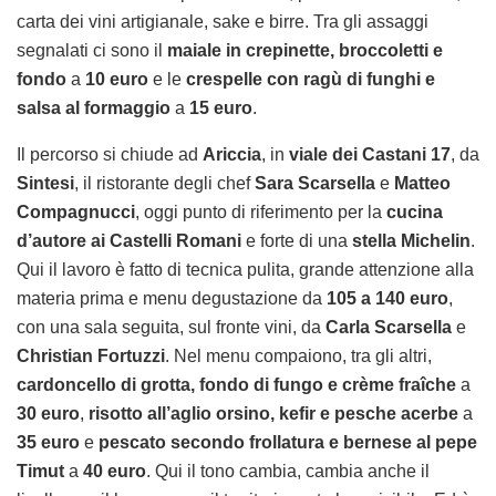
carta dei vini artigianale, sake e birre. Tra gli assaggi
segnalati ci sono il
maiale in crepinette, broccoletti e
fondo
a
10 euro
e le
crespelle con ragù di funghi e
salsa al formaggio
a
15 euro
.
Il percorso si chiude ad
Ariccia
, in
viale dei Castani 17
, da
Sintesi
, il ristorante degli chef
Sara Scarsella
e
Matteo
Compagnucci
, oggi punto di riferimento per la
cucina
d’autore ai Castelli Romani
e forte di una
stella Michelin
.
Qui il lavoro è fatto di tecnica pulita, grande attenzione alla
materia prima e menu degustazione da
105 a 140 euro
,
con una sala seguita, sul fronte vini, da
Carla Scarsella
e
Christian Fortuzzi
. Nel menu compaiono, tra gli altri,
cardoncello di grotta, fondo di fungo e crème fraîche
a
30 euro
,
risotto all’aglio orsino, kefir e pesche acerbe
a
35 euro
e
pescato secondo frollatura e bernese al pepe
Timut
a
40 euro
. Qui il tono cambia, cambia anche il