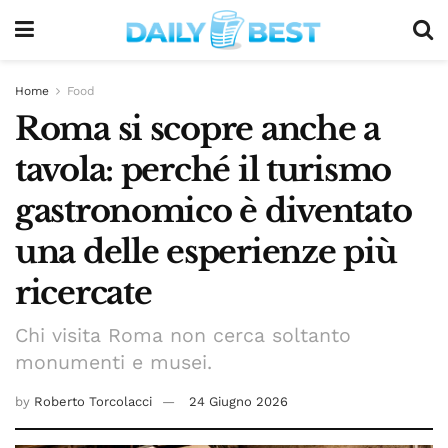
Home
Food
Roma si scopre anche a
tavola: perché il turismo
gastronomico è diventato
una delle esperienze più
ricercate
Chi visita Roma non cerca soltanto
monumenti e musei.
by
Roberto Torcolacci
24 Giugno 2026