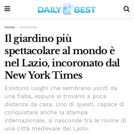
Home
Ambiente
Il giardino più
spettacolare al mondo è
nel Lazio, incoronato dal
New York Times
Esistono luoghi che sembrano usciti da
una fiaba, eppure si trovano a poca
distanza da casa. Uno di questi, capace di
conquistare anche la stampa
internazionale, si nasconde tra le rovine di
una città medievale del Lazio.