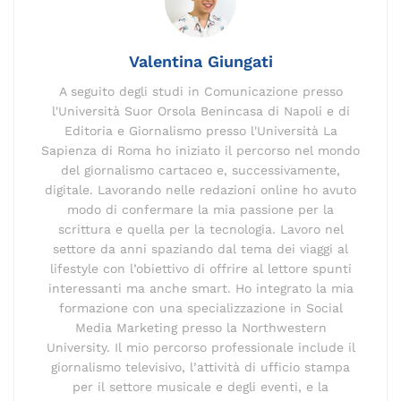
o
k
p
k
Valentina Giungati
A seguito degli studi in Comunicazione presso
l'Università Suor Orsola Benincasa di Napoli e di
Editoria e Giornalismo presso l'Università La
Sapienza di Roma ho iniziato il percorso nel mondo
del giornalismo cartaceo e, successivamente,
digitale. Lavorando nelle redazioni online ho avuto
modo di confermare la mia passione per la
scrittura e quella per la tecnologia. Lavoro nel
settore da anni spaziando dal tema dei viaggi al
lifestyle con l’obiettivo di offrire al lettore spunti
interessanti ma anche smart. Ho integrato la mia
formazione con una specializzazione in Social
Media Marketing presso la Northwestern
University. Il mio percorso professionale include il
giornalismo televisivo, l’attività di ufficio stampa
per il settore musicale e degli eventi, e la