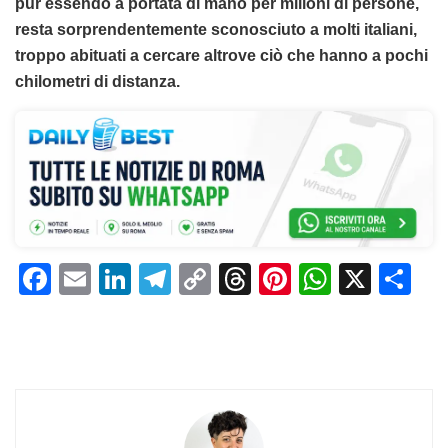
pur essendo a portata di mano per milioni di persone,
resta sorprendentemente sconosciuto a molti italiani,
troppo abituati a cercare altrove ciò che hanno a pochi
chilometri di distanza.
F
E
Li
T
C
T
Pi
W
X
C
a
m
n
el
o
h
n
h
o
c
ai
k
e
p
re
te
at
n
e
l
e
gr
y
a
re
s
di
b
dI
a
Li
d
st
A
vi
o
n
m
n
s
p
di