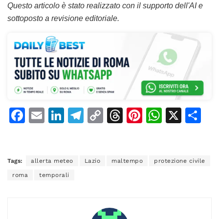
Questo articolo è stato realizzato con il supporto dell'AI e
sottoposto a revisione editoriale.
F
E
Li
T
C
T
Pi
W
X
C
a
m
n
el
o
h
n
h
o
c
ai
k
e
p
re
te
at
n
e
l
e
gr
y
a
re
s
di
Tags:
allerta meteo
Lazio
maltempo
protezione civile
b
dI
a
Li
d
st
A
vi
roma
temporali
o
n
m
n
s
p
di
o
k
p