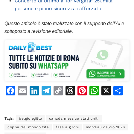
Concerto di Ultimo a Tor Vergata: 250mila
persone e piano sicurezza rafforzato
Questo articolo è stato realizzato con il supporto dell'AI e
sottoposto a revisione editoriale.
F
E
Li
T
C
T
Pi
W
X
C
a
m
n
el
o
h
n
h
o
c
ai
k
e
p
re
te
at
n
e
l
e
gr
y
a
re
s
di
Tags:
belgio egitto
canada messico stati uniti
b
dI
a
Li
d
st
A
vi
coppa del mondo fifa
fase a gironi
mondiali calcio 2026