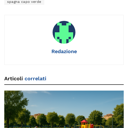
o
n
m
n
s
p
di
spagna capo verde
o
k
p
k
Redazione
Articoli
correlati