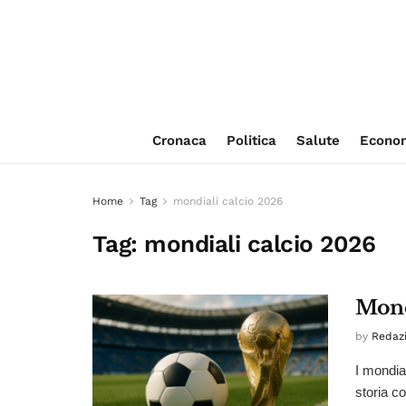
Cronaca
Politica
Salute
Econo
Home
Tag
mondiali calcio 2026
Tag:
mondiali calcio 2026
Mond
by
Redaz
I mondia
storia co