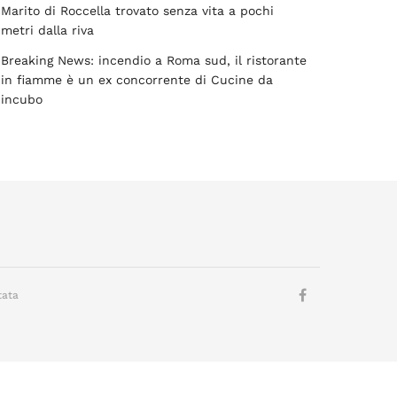
Marito di Roccella trovato senza vita a pochi
metri dalla riva
Breaking News: incendio a Roma sud, il ristorante
in fiamme è un ex concorrente di Cucine da
incubo
tata