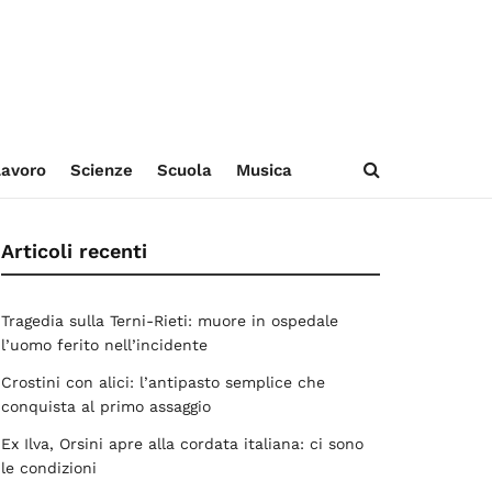
avoro
Scienze
Scuola
Musica
Articoli recenti
Tragedia sulla Terni-Rieti: muore in ospedale
l’uomo ferito nell’incidente
Crostini con alici: l’antipasto semplice che
conquista al primo assaggio
Ex Ilva, Orsini apre alla cordata italiana: ci sono
le condizioni