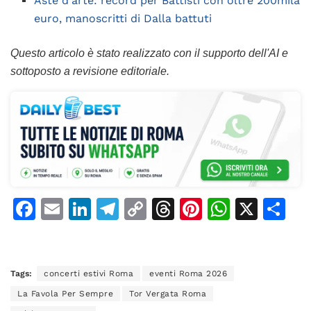
Aste d'arte: record per Battisti con oltre 200mila
euro, manoscritti di Dalla battuti
Questo articolo è stato realizzato con il supporto dell'AI e
sottoposto a revisione editoriale.
F
E
Li
T
C
T
Pi
W
X
C
a
m
n
el
o
h
n
h
o
c
ai
k
e
p
re
te
at
n
e
l
e
gr
y
a
re
s
di
Tags:
concerti estivi Roma
eventi Roma 2026
b
dI
a
Li
d
st
A
vi
La Favola Per Sempre
Tor Vergata Roma