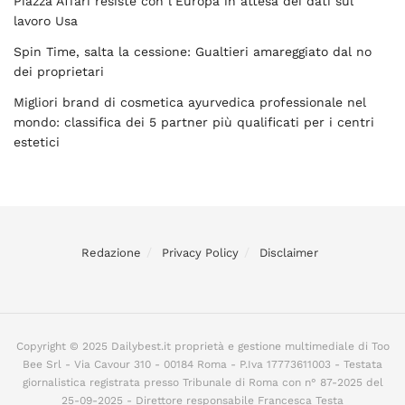
Piazza Affari resiste con l’Europa in attesa dei dati sul
lavoro Usa
Spin Time, salta la cessione: Gualtieri amareggiato dal no
dei proprietari
Migliori brand di cosmetica ayurvedica professionale nel
mondo: classifica dei 5 partner più qualificati per i centri
estetici
Redazione
Privacy Policy
Disclaimer
Copyright © 2025 Dailybest.it proprietà e gestione multimediale di Too
Bee Srl - Via Cavour 310 - 00184 Roma - P.Iva 17773611003 - Testata
giornalistica registrata presso Tribunale di Roma con n° 87-2025 del
25-09-2025 - Direttore responsabile Francesca Testa