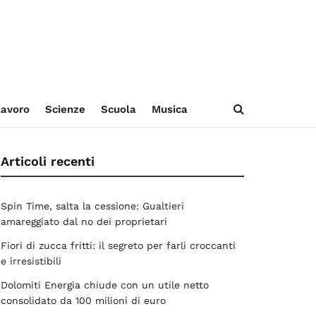
avoro
Scienze
Scuola
Musica
Articoli recenti
Spin Time, salta la cessione: Gualtieri
amareggiato dal no dei proprietari
Fiori di zucca fritti: il segreto per farli croccanti
e irresistibili
Dolomiti Energia chiude con un utile netto
consolidato da 100 milioni di euro