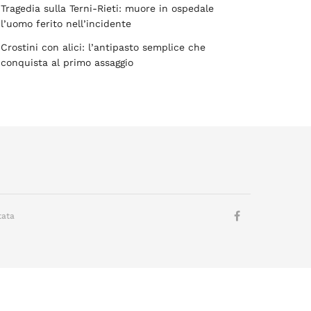
Tragedia sulla Terni-Rieti: muore in ospedale
l’uomo ferito nell’incidente
Crostini con alici: l’antipasto semplice che
conquista al primo assaggio
tata