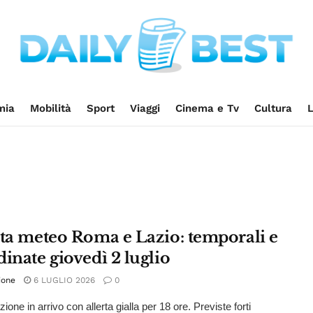
mia
Mobilità
Sport
Viaggi
Cinema e Tv
Cultura
L
rta meteo Roma e Lazio: temporali e
inate giovedì 2 luglio
ione
6 LUGLIO 2026
0
ione in arrivo con allerta gialla per 18 ore. Previste forti