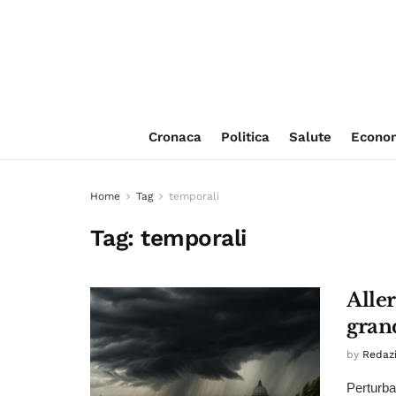
Cronaca
Politica
Salute
Econo
Home
Tag
temporali
Tag:
temporali
Alle
grand
by
Redaz
Perturbaz