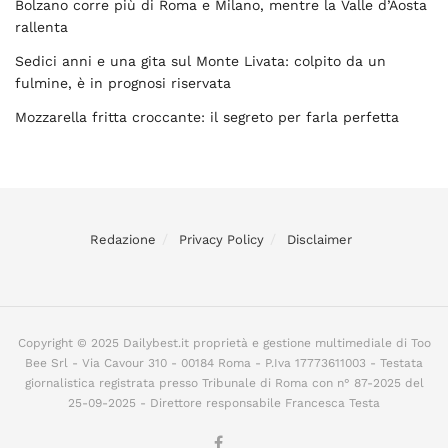
Bolzano corre più di Roma e Milano, mentre la Valle d’Aosta
rallenta
Sedici anni e una gita sul Monte Livata: colpito da un
fulmine, è in prognosi riservata
Mozzarella fritta croccante: il segreto per farla perfetta
Redazione
Privacy Policy
Disclaimer
Copyright © 2025 Dailybest.it proprietà e gestione multimediale di Too
Bee Srl - Via Cavour 310 - 00184 Roma - P.Iva 17773611003 - Testata
giornalistica registrata presso Tribunale di Roma con n° 87-2025 del
25-09-2025 - Direttore responsabile Francesca Testa