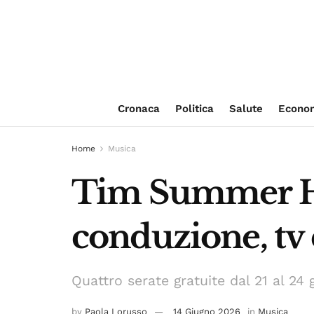
Cronaca
Politica
Salute
Econo
Home
Musica
Tim Summer Hi
conduzione, tv 
Quattro serate gratuite dal 21 al 24 
by
Paola Lorusso
14 Giugno 2026
in
Musica