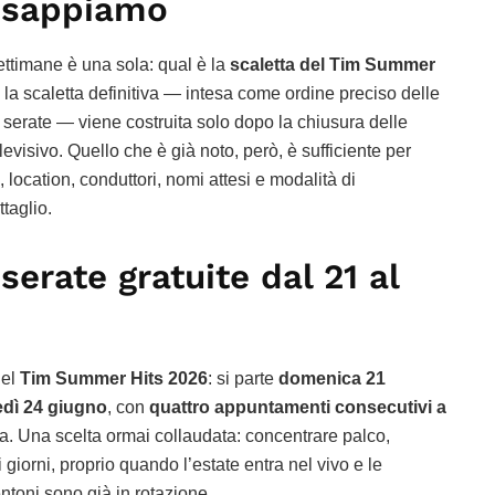
e sappiamo
ttimane è una sola: qual è la
scaletta del Tim Summer
 la scaletta definitiva — intesa come ordine preciso delle
o serate — viene costruita solo dopo la chiusura delle
levisivo. Quello che è già noto, però, è sufficiente per
, location, conduttori, nomi attesi e modalità di
ttaglio.
serate gratuite dal 21 al
del
Tim Summer Hits 2026
: si parte
domenica 21
dì 24 giugno
, con
quattro appuntamenti consecutivi a
. Una scelta ormai collaudata: concentrare palco,
 giorni, proprio quando l’estate entra nel vivo e le
toni sono già in rotazione.