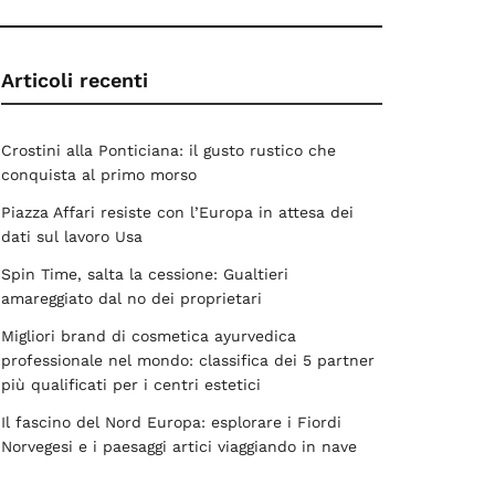
Articoli recenti
Crostini alla Ponticiana: il gusto rustico che
conquista al primo morso
Piazza Affari resiste con l’Europa in attesa dei
dati sul lavoro Usa
Spin Time, salta la cessione: Gualtieri
amareggiato dal no dei proprietari
Migliori brand di cosmetica ayurvedica
professionale nel mondo: classifica dei 5 partner
più qualificati per i centri estetici
Il fascino del Nord Europa: esplorare i Fiordi
Norvegesi e i paesaggi artici viaggiando in nave