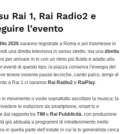
 su Rai 1, Rai Radio2 e
guire l’evento
its 2026
saranno registrate a Roma e poi trasmesse in
ndi una diretta televisiva in senso stretto, ma una
diretta
i per arrivare in tv con un ritmo più fluido e adatto alla
r eventi di questo tipo: la piazza conserva l’energia del
deve tenere insieme pause tecniche, cambi palco, tempi di
nto a Rai 1 ci saranno
Rai Radio2
e
RaiPlay
.
o in movimento o vuole soprattutto ascoltare la musica; la
rivedere le esibizioni da smartphone, smart tv e
ce dal rapporto tra
TIM
e
Rai Pubblicità
, con produzione
altà già abituata a programmi di intrattenimento molto
a in quella parte dell’estate in cui la tv generalista cerca