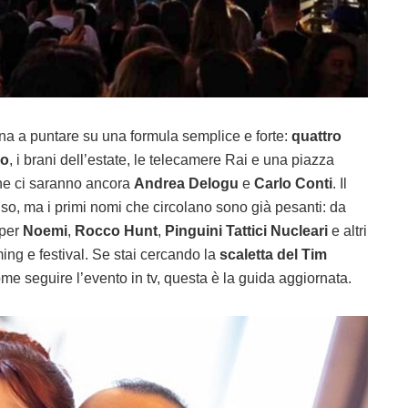
na a puntare su una formula semplice e forte:
quattro
lo
, i brani dell’estate, le telecamere Rai e una piazza
one ci saranno ancora
Andrea Delogu
e
Carlo Conti
. Il
uso, ma i primi nomi che circolano sono già pesanti: da
 per
Noemi
,
Rocco Hunt
,
Pinguini Tattici Nucleari
e altri
aming e festival. Se stai cercando la
scaletta del Tim
come seguire l’evento in tv, questa è la guida aggiornata.