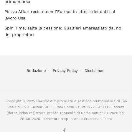
primo morso
Piazza Affari resiste con l’Europa in attesa dei dati sul
lavoro Usa
Spin Time, salta la cessione: Gualtieri amareggiato dal no
dei proprietari
Redazione
Privacy Policy
Disclaimer
Copyright © 2025 Dailybest.it proprietà e gestione multimediale di Too
Bee Srl - Via Cavour 310 - 00184 Roma - P.Iva 17773611003 - Testata
giornalistica registrata presso Tribunale di Roma con n° 87-2025 del
25-09-2025 - Direttore responsabile Francesca Testa