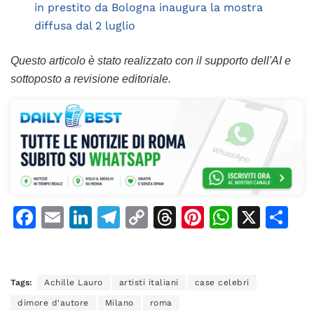
in prestito da Bologna inaugura la mostra
diffusa dal 2 luglio
Questo articolo è stato realizzato con il supporto dell'AI e
sottoposto a revisione editoriale.
F
E
Li
T
C
T
Pi
W
X
C
a
m
n
el
o
h
n
h
o
c
ai
k
e
p
re
te
at
n
e
l
e
gr
y
a
re
s
di
Tags:
Achille Lauro
artisti italiani
case celebri
b
dI
a
Li
d
st
A
vi
dimore d'autore
Milano
roma