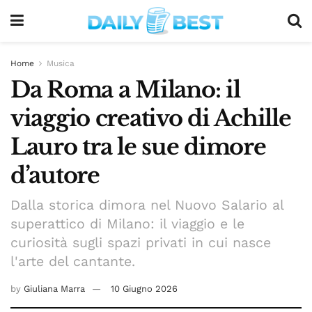
Home
Musica
Da Roma a Milano: il
viaggio creativo di Achille
Lauro tra le sue dimore
d’autore
Dalla storica dimora nel Nuovo Salario al
superattico di Milano: il viaggio e le
curiosità sugli spazi privati in cui nasce
l'arte del cantante.
by
Giuliana Marra
10 Giugno 2026