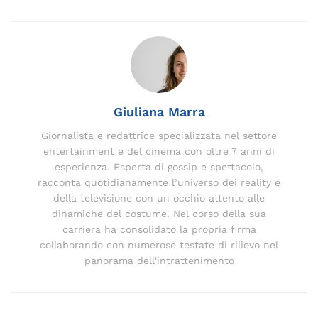
o
n
m
n
s
p
di
o
k
p
k
Giuliana Marra
Giornalista e redattrice specializzata nel settore
entertainment e del cinema con oltre 7 anni di
esperienza. Esperta di gossip e spettacolo,
racconta quotidianamente l’universo dei reality e
della televisione con un occhio attento alle
dinamiche del costume. Nel corso della sua
carriera ha consolidato la propria firma
collaborando con numerose testate di rilievo nel
panorama dell'intrattenimento