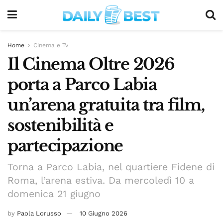
Home
Cinema e Tv
Il Cinema Oltre 2026
porta a Parco Labia
un’arena gratuita tra film,
sostenibilità e
partecipazione
Torna a Parco Labia, nel quartiere Fidene di
Roma, l’arena estiva. Da mercoledì 10 a
domenica 21 giugno
by
Paola Lorusso
10 Giugno 2026