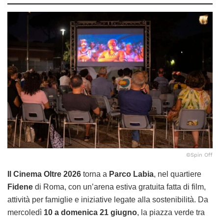
©Spin Off
Il Cinema Oltre 2026
torna a
Parco Labia
, nel quartiere
Fidene
di Roma, con un’arena estiva gratuita fatta di film,
attività per famiglie e iniziative legate alla sostenibilità. Da
mercoledì
10 a domenica 21 giugno
, la piazza verde tra