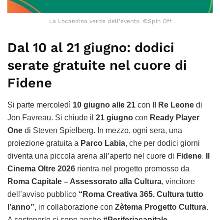
La Locandina verde dell’evento. ©Spin Off
Dal 10 al 21 giugno: dodici
serate gratuite nel cuore di
Fidene
Si parte mercoledì
10 giugno alle 21
con
Il Re Leone
di
Jon Favreau. Si chiude il
21 giugno
con
Ready Player
One
di Steven Spielberg. In mezzo, ogni sera, una
proiezione gratuita a
Parco Labia
, che per dodici giorni
diventa una piccola arena all’aperto nel cuore di
Fidene
.
Il
Cinema Oltre 2026
rientra nel progetto promosso da
Roma Capitale – Assessorato alla Cultura
, vincitore
dell’avviso pubblico
“Roma Creativa 365. Cultura tutto
l’anno”
, in collaborazione con
Zètema Progetto Cultura
.
A sostenerlo ci sono anche
#Periferiacapitale –