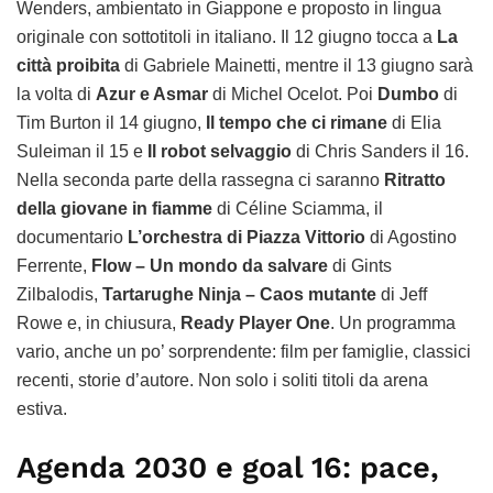
Wenders, ambientato in Giappone e proposto in lingua
originale con sottotitoli in italiano. Il 12 giugno tocca a
La
città proibita
di Gabriele Mainetti, mentre il 13 giugno sarà
la volta di
Azur e Asmar
di Michel Ocelot. Poi
Dumbo
di
Tim Burton il 14 giugno,
Il tempo che ci rimane
di Elia
Suleiman il 15 e
Il robot selvaggio
di Chris Sanders il 16.
Nella seconda parte della rassegna ci saranno
Ritratto
della giovane in fiamme
di Céline Sciamma, il
documentario
L’orchestra di Piazza Vittorio
di Agostino
Ferrente,
Flow – Un mondo da salvare
di Gints
Zilbalodis,
Tartarughe Ninja – Caos mutante
di Jeff
Rowe e, in chiusura,
Ready Player One
. Un programma
vario, anche un po’ sorprendente: film per famiglie, classici
recenti, storie d’autore. Non solo i soliti titoli da arena
estiva.
Agenda 2030 e goal 16: pace,