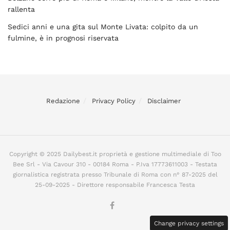
rallenta
Sedici anni e una gita sul Monte Livata: colpito da un
fulmine, è in prognosi riservata
Redazione
Privacy Policy
Disclaimer
Copyright © 2025 Dailybest.it proprietà e gestione multimediale di Too
Bee Srl - Via Cavour 310 - 00184 Roma - P.Iva 17773611003 - Testata
giornalistica registrata presso Tribunale di Roma con n° 87-2025 del
25-09-2025 - Direttore responsabile Francesca Testa
Change privacy settings