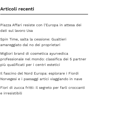
Articoli recenti
Piazza Affari resiste con l’Europa in attesa dei
dati sul lavoro Usa
Spin Time, salta la cessione: Gualtieri
amareggiato dal no dei proprietari
Migliori brand di cosmetica ayurvedica
professionale nel mondo: classifica dei 5 partner
più qualificati per i centri estetici
Il fascino del Nord Europa: esplorare i Fiordi
Norvegesi e i paesaggi artici viaggiando in nave
Fiori di zucca fritti: il segreto per farli croccanti
e irresistibili