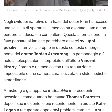
Le condizioni critiche di Liam foto: Mediaset Infinity – (dailybest.it)
Negli sviluppi narrativi, una frase del dottor Finn ha acceso
una scintilla di speranza: il medico ha esortato Liam a non
perdere la fiducia e a combattere. Questa affermazione ha
fatto pensare ai fan che potrebbero esserci
sviluppi
positivi
in arrivo. E proprio in questo contesto emerge il
nome del
dottor Jordan Armstrong
, un personaggio già
noto ai telespettatori. Interpretato dall’attore
Vincent
Irizarry
, Jordan è un medico con una reputazione
impeccabile e una carriera caratterizzata da sfide mediche
straordinarie.
Armstrong è già apparso in
Beautiful
in precedenti
occasioni, come quando ha trattato
Thomas Forrester
dopo il suo incidente, e più recentemente ha aiutato
Katie
Logan
a recuperare dopo gravi problemi cardiaci. La sua