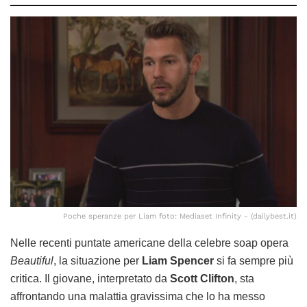
Poche speranze per Liam foto: Mediaset Infinity - (dailybest.it)
Nelle recenti puntate americane della celebre soap opera
Beautiful
, la situazione per
Liam Spencer
si fa sempre più
critica. Il giovane, interpretato da
Scott Clifton
, sta
affrontando una malattia gravissima che lo ha messo