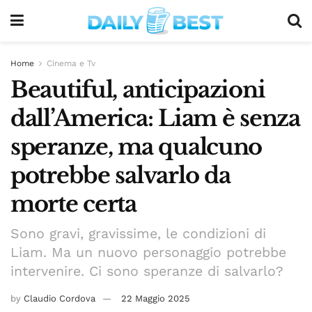
Home
Cinema e Tv
Beautiful, anticipazioni
dall’America: Liam è senza
speranze, ma qualcuno
potrebbe salvarlo da
morte certa
Sono gravi, gravissime, le condizioni di
Liam. Ma un nuovo personaggio potrebbe
intervenire. Ci sono speranze di salvarlo?
by
Claudio Cordova
22 Maggio 2025