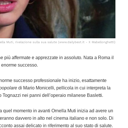
ella Muti, rivelazione sulla sua salute (www.dailybest.it - X Mabellonghettl)
iane più affermate e apprezzate in assoluto. Nata a Roma il
di enorme successo.
norme successo professionale ha inizio, esattamente
popolare
di Mario Monicelli, pellicola in cui interpreta la
 Tognazzi nei panni dell’operaio milanese Basletti.
a quel momento in avanti Ornella Muti inizia ad avere un
eranno davvero in alto nel cinema italiano e non solo. Di
conto assai delicato in riferimento al suo stato di salute.