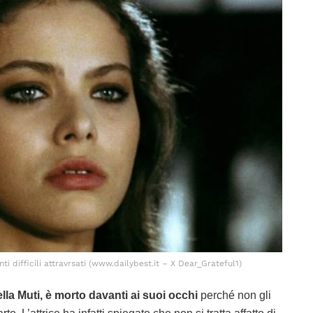
ti difficili attravrsati (www.dailybest.it – X Dear_Grateful1)
ella Muti, è morto davanti ai suoi occhi
perché non gli