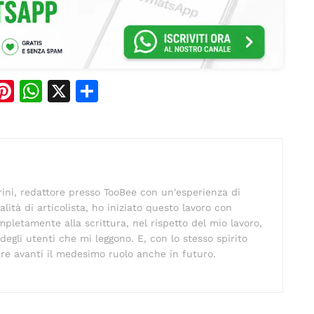
Pi
W
X
C
n
h
o
e
te
at
n
re
s
di
st
A
vi
ni, redattore presso TooBee con un'esperienza di
p
di
alità di articolista, ho iniziato questo lavoro con
p
pletamente alla scrittura, nel rispetto del mio lavoro,
 degli utenti che mi leggono. E, con lo stesso spirito
are avanti il medesimo ruolo anche in futuro.