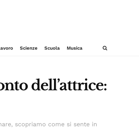
avoro
Scienze
Scuola
Musica
nto dell’attrice:
nare, scopriamo come si sente in