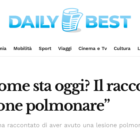
mia
Mobilità
Sport
Viaggi
Cinema e Tv
Cultura
L
me sta oggi? Il racco
ione polmonare”
ha raccontato di aver avuto una lesione polmo