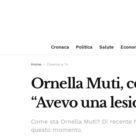
Cronaca
Politica
Salute
Econo
Home
Cinema e Tv
Ornella Muti, co
“Avevo una les
Come sta Ornella Muti? Di recente 
questo momento.