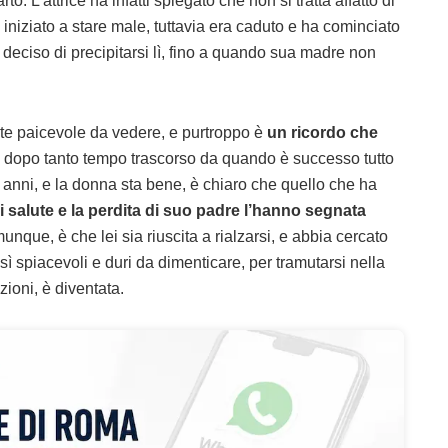
o. L’attrice ha infatti spiegato che non si tratta affatto di
iniziato a stare male, tuttavia era caduto e ha cominciato
a deciso di precipitarsi lì, fino a quando sua madre non
te paicevole da vedere, e purtroppo è
un ricordo che
dopo tanto tempo trascorso da quando è successo tutto
 anni, e la donna sta bene, è chiaro che quello che ha
i salute e la perdita di suo padre l’hanno segnata
unque, è che lei sia riuscita a rialzarsi, e abbia cercato
osì spiacevoli e duri da dimenticare, per tramutarsi nella
ioni, è diventata.