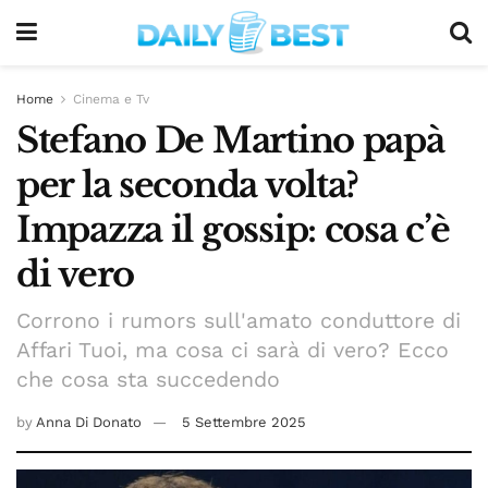
Home
Cinema e Tv
Stefano De Martino papà
per la seconda volta?
Impazza il gossip: cosa c’è
di vero
Corrono i rumors sull'amato conduttore di
Affari Tuoi, ma cosa ci sarà di vero? Ecco
che cosa sta succedendo
by
Anna Di Donato
5 Settembre 2025