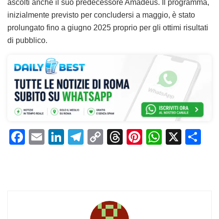
ascolti anche il suo predecessore Amadeus. Il programma,
inizialmente previsto per concludersi a maggio, è stato
prolungato fino a giugno 2025 proprio per gli ottimi risultati
di pubblico.
F
E
Li
T
C
T
Pi
W
X
C
a
m
n
el
o
h
n
h
o
c
ai
k
e
p
re
te
at
n
e
l
e
gr
y
a
re
s
di
b
dI
a
Li
d
st
A
vi
o
n
m
n
s
p
di