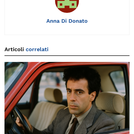
o
k
p
k
Anna Di Donato
Articoli
correlati