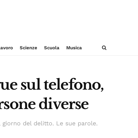
avoro
Scienze
Scuola
Musica
ue sul telefono,
ersone diverse
giorno del delitto. Le sue parole.