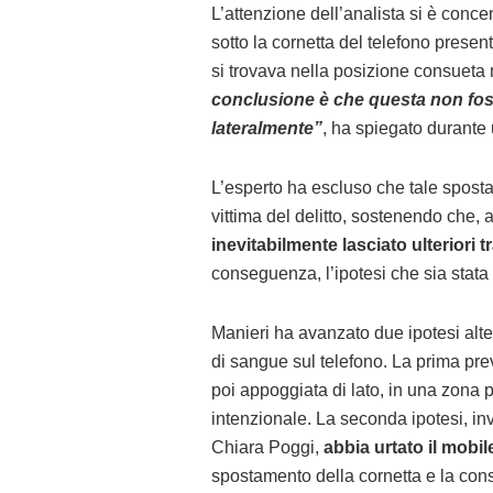
L’attenzione dell’analista si è conc
sotto la cornetta del telefono prese
si trovava nella posizione consueta
conclusione è che questa non foss
lateralmente”
, ha spiegato durante 
L’esperto ha escluso che tale spost
vittima del delitto, sostenendo che,
inevitabilmente lasciato ulteriori 
conseguenza, l’ipotesi che sia stata l
Manieri ha avanzato due ipotesi alt
di sangue sul telefono. La prima pre
poi appoggiata di lato, in una zona
intenzionale. La seconda ipotesi, in
Chiara Poggi,
abbia urtato il mobil
spostamento della cornetta e la con