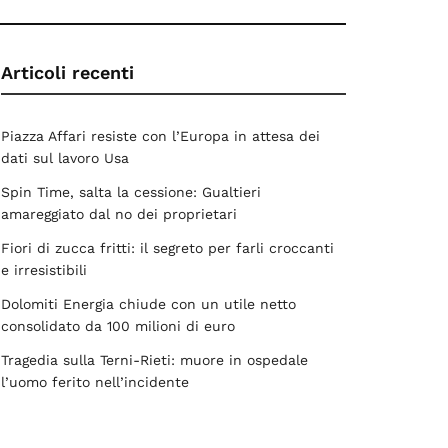
Articoli recenti
Piazza Affari resiste con l’Europa in attesa dei
dati sul lavoro Usa
Spin Time, salta la cessione: Gualtieri
amareggiato dal no dei proprietari
Fiori di zucca fritti: il segreto per farli croccanti
e irresistibili
Dolomiti Energia chiude con un utile netto
consolidato da 100 milioni di euro
Tragedia sulla Terni-Rieti: muore in ospedale
l’uomo ferito nell’incidente