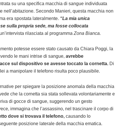
entrata su una specifica macchia di sangue individuata
nte nell’abitazione. Secondo Manieri, questa macchia non
 ma era spostata lateralmente.
“La mia unica
e sulla propria sede, ma fosse collocata
un’intervista rilasciata al programma
Zona Bianca.
amento potesse essere stato causato da Chiara Poggi, la
 avendo le mani intrise di sangue,
avrebbe
tracce sul dispositivo se avesse toccato la cornetta.
Di
ei a manipolare il telefono risulta poco plausibile.
ernative per spiegare la posizione anomala della macchia
vede che la cornetta sia stata sollevata volontariamente e
 priva di gocce di sangue, suggerendo un gesto
vece, immagina che l’assassino, nel trascinare il corpo di
etto dove si trovava il telefono,
causando lo
seguente posizione laterale della macchia ematica.