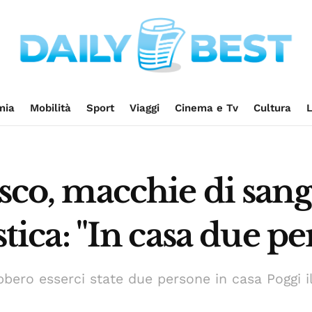
mia
Mobilità
Sport
Viaggi
Cinema e Tv
Cultura
L
asco, macchie di sang
istica: "In casa due p
bero esserci state due persone in casa Poggi il 