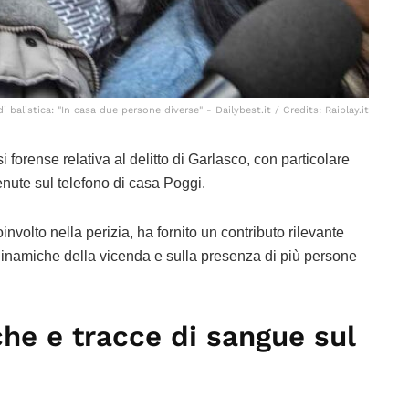
di balistica: "In casa due persone diverse" - Dailybest.it / Credits: Raiplay.it
forense relativa al delitto di Garlasco, con particolare
enute sul telefono di casa Poggi.
involto nella perizia, ha fornito un contributo rilevante
e dinamiche della vicenda e sulla presenza di più persone
che e tracce di sangue sul