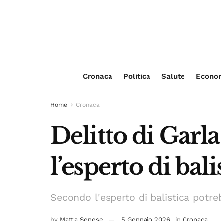
Cronaca
Politica
Salute
Econo
Home
Cronaca
Delitto di Garl
l’esperto di bal
Secondo l'esperto di balistica potreb
by
Mattia Senese
5 Gennaio 2026
in
Cronaca