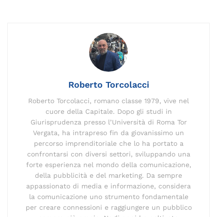
c
ai
k
e
p
re
te
at
n
e
l
e
gr
y
a
re
s
di
b
dI
a
Li
d
st
A
vi
o
n
m
n
s
p
di
o
k
p
k
Roberto Torcolacci
Roberto Torcolacci, romano classe 1979, vive nel
cuore della Capitale. Dopo gli studi in
Giurisprudenza presso l’Università di Roma Tor
Vergata, ha intrapreso fin da giovanissimo un
percorso imprenditoriale che lo ha portato a
confrontarsi con diversi settori, sviluppando una
forte esperienza nel mondo della comunicazione,
della pubblicità e del marketing. Da sempre
appassionato di media e informazione, considera
la comunicazione uno strumento fondamentale
per creare connessioni e raggiungere un pubblico