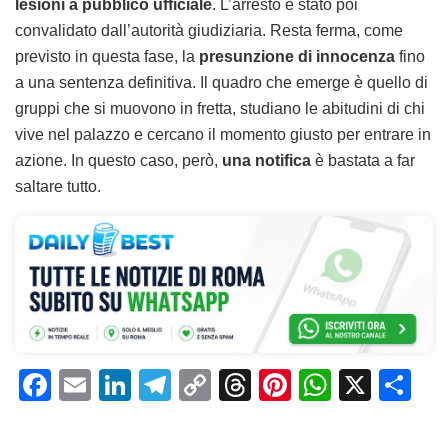
lesioni a pubblico ufficiale
. L’arresto è stato poi
convalidato dall’autorità giudiziaria. Resta ferma, come
previsto in questa fase, la
presunzione di innocenza
fino
a una sentenza definitiva. Il quadro che emerge è quello di
gruppi che si muovono in fretta, studiano le abitudini di chi
vive nel palazzo e cercano il momento giusto per entrare in
azione. In questo caso, però,
una notifica
è bastata a far
saltare tutto.
F
E
Li
T
C
T
Pi
W
X
C
a
m
n
el
o
h
n
h
o