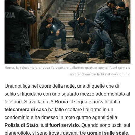
Roma, la telecamera di casa fa scattare l’allarme: quattro agenti fuori servizio
sorprendono tre ladri nel condominio
Una notifica nel cuore della notte, una di quelle che di
solito si liquidano con uno sguardo mezzo addormentato al
telefono. Stavolta no. A
Roma
, il segnale arrivato dalla
telecamera di casa
ha fatto scattare l’allarme in un
condominio e ha rimesso in moto quattro agenti della
Polizia di Stato
, tutti
fuori servizio
. Quando sono usciti sul
pianerottolo, si sono trovati davanti
tre uomini sulle scale
,