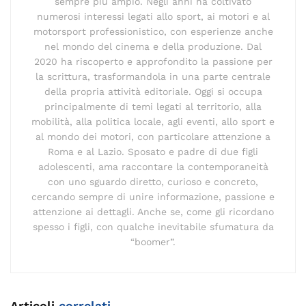
sempre più ampio. Negli anni ha coltivato
numerosi interessi legati allo sport, ai motori e al
motorsport professionistico, con esperienze anche
nel mondo del cinema e della produzione. Dal
2020 ha riscoperto e approfondito la passione per
la scrittura, trasformandola in una parte centrale
della propria attività editoriale. Oggi si occupa
principalmente di temi legati al territorio, alla
mobilità, alla politica locale, agli eventi, allo sport e
al mondo dei motori, con particolare attenzione a
Roma e al Lazio. Sposato e padre di due figli
adolescenti, ama raccontare la contemporaneità
con uno sguardo diretto, curioso e concreto,
cercando sempre di unire informazione, passione e
attenzione ai dettagli. Anche se, come gli ricordano
spesso i figli, con qualche inevitabile sfumatura da
“boomer”.
Articoli
correlati