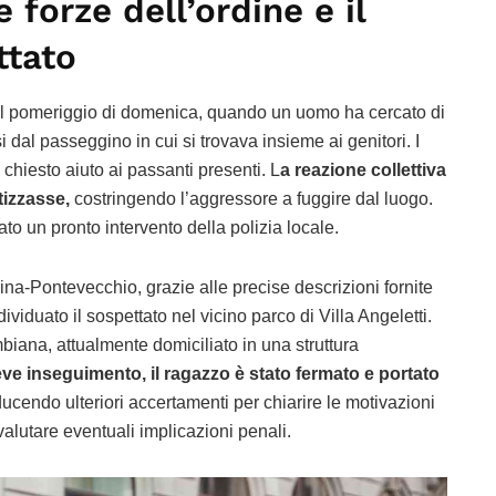
e forze dell’ordine e il
ttato
 del pomeriggio di domenica, quando un uomo ha cercato di
dal passeggino in cui si trovava insieme ai genitori. I
chiesto aiuto ai passanti presenti. L
a reazione collettiva
tizzasse,
costringendo l’aggressore a fuggire dal luogo.
to un pronto intervento della polizia locale.
na-Pontevecchio, grazie alle precise descrizioni fornite
viduato il sospettato nel vicino parco di Villa Angeletti.
mbiana, attualmente domiciliato in una struttura
e inseguimento, il ragazzo è stato fermato e portato
ucendo ulteriori accertamenti per chiarire le motivazioni
 valutare eventuali implicazioni penali.