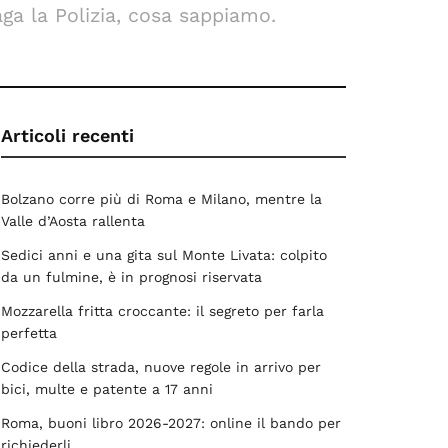
ga la Polizia, cosa sappiamo.
Articoli recenti
Bolzano corre più di Roma e Milano, mentre la
Valle d’Aosta rallenta
Sedici anni e una gita sul Monte Livata: colpito
da un fulmine, è in prognosi riservata
Mozzarella fritta croccante: il segreto per farla
perfetta
Codice della strada, nuove regole in arrivo per
bici, multe e patente a 17 anni
Roma, buoni libro 2026-2027: online il bando per
richiederli