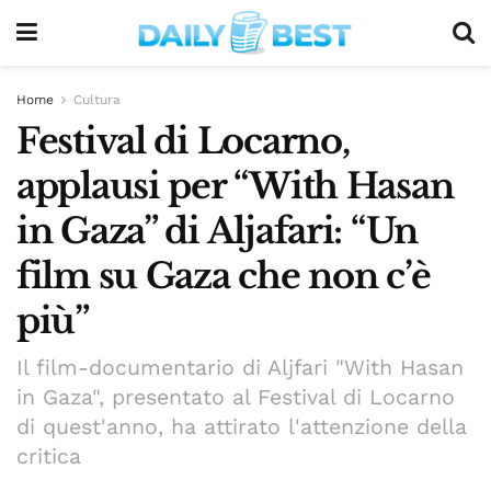
Home
Cultura
Festival di Locarno,
applausi per “With Hasan
in Gaza” di Aljafari: “Un
film su Gaza che non c’è
più”
Il film-documentario di Aljfari "With Hasan
in Gaza", presentato al Festival di Locarno
di quest'anno, ha attirato l'attenzione della
critica