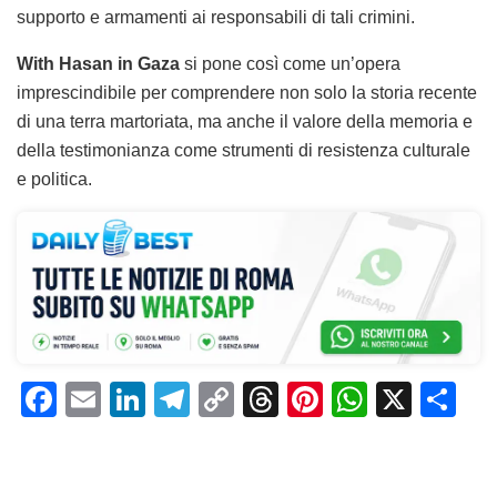
supporto e armamenti ai responsabili di tali crimini.
With Hasan in Gaza
si pone così come un’opera
imprescindibile per comprendere non solo la storia recente
di una terra martoriata, ma anche il valore della memoria e
della testimonianza come strumenti di resistenza culturale
e politica.
F
E
Li
T
C
T
Pi
W
X
C
a
m
n
el
o
h
n
h
o
c
ai
k
e
p
re
te
at
n