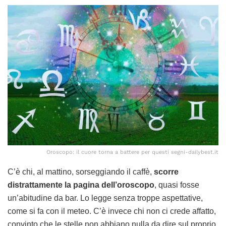
Oroscopo: il cuore torna a battere per questi segni-dailybest.it
C’è chi, al mattino, sorseggiando il caffè,
scorre
distrattamente la pagina dell’oroscopo
, quasi fosse
un’abitudine da bar. Lo legge senza troppe aspettative,
come si fa con il meteo. C’è invece chi non ci crede affatto,
convinto che le stelle non abbiano nulla da dire sul proprio