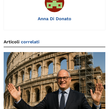
o
k
p
k
Anna Di Donato
Articoli
correlati