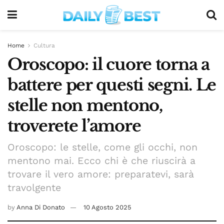
Home
Cultura
Oroscopo: il cuore torna a
battere per questi segni. Le
stelle non mentono,
troverete l’amore
Oroscopo: le stelle, come gli occhi, non
mentono mai. Ecco chi è che riuscirà a
trovare il vero amore: preparatevi, sarà
travolgente
by
Anna Di Donato
10 Agosto 2025