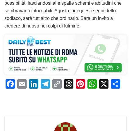
possibilità, lasciandosi alle spalle schemi e abitudini che
sembravano intoccabili. Agosto, per questi segni dello
zodiaco, sarà tutt’altro che ordinario. Sarà un invito a
credere di nuovo nei colpi di fulmine.
F
E
Li
T
C
T
Pi
W
X
C
a
m
n
el
o
h
n
h
o
c
ai
k
e
p
re
te
at
n
e
l
e
gr
y
a
re
s
di
b
dI
a
Li
d
st
A
vi
o
n
m
n
s
p
di